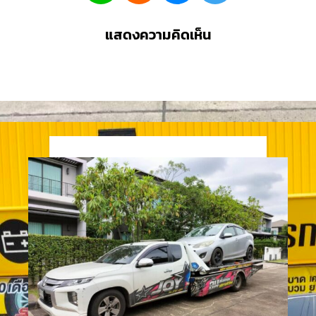
แสดงความคิดเห็น