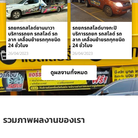
รถยกรถสไลด์ยานนาวา
รถยกรถสไลด์บางกะปิ
บริการรถยก รถสไลด์ รถ
บริการรถยก รถสไลด์ รถ
ลาก เคลื่อนย้ายรถทุกชนิด
ลาก เคลื่อนย้ายรถทุกชนิด
24 ชั่วโมง
24 ชั่วโมง
26/04/2023
26/04/2023
ดูผลงานทั้งหมด
รวมภาพผลงานของเรา