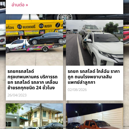
อ่านต่อ »
รถยกรถสไลด์
รถยก รถสไลด์ ใกล้ฉัน ราคา
กรุงเทพมหานคร บริการรถ
ถูก ถนนโรงพยาบาลสิน
ยก รถสไลด์ รถลาก เคลื่อน
แพทย์ลำลูกกา
ย้ายรถทุกชนิด 24 ชั่วโมง
02/08/2026
26/04/2023