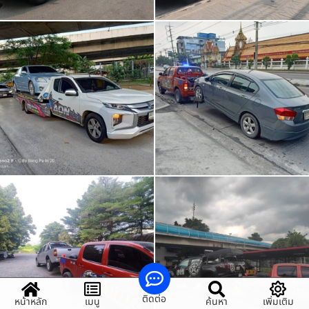
ติดต่อ
หน้าหลัก
เมนู
ค้นหา
เพิ่มเติม