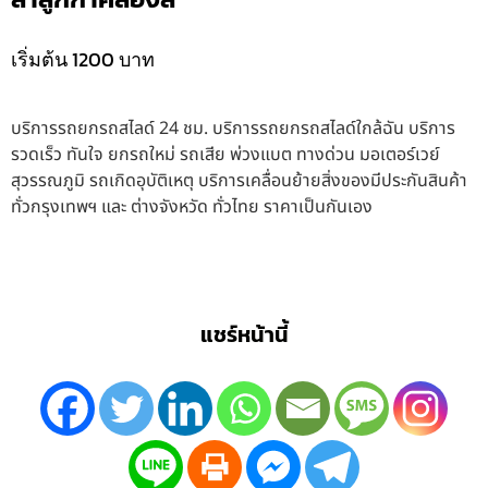
เริ่มต้น 1200 บาท
บริการรถยกรถสไลด์ 24 ชม. บริการรถยกรถสไลด์ใกล้ฉัน บริการ
รวดเร็ว ทันใจ ยกรถใหม่ รถเสีย พ่วงแบต ทางด่วน มอเตอร์เวย์
สุวรรณภูมิ รถเกิดอุบัติเหตุ บริการเคลื่อนย้ายสิ่งของมีประกันสินค้า
ทั่วกรุงเทพฯ และ ต่างจังหวัด ทั่วไทย ราคาเป็นกันเอง
แชร์หน้านี้