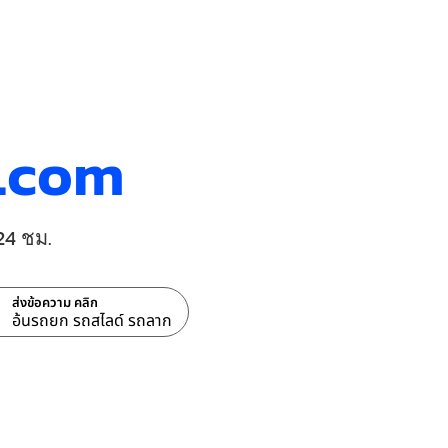
4.com
24 ชม.
ส่งข้อความ คลิก
อ้นรถยก รถสไลด์ รถลาก