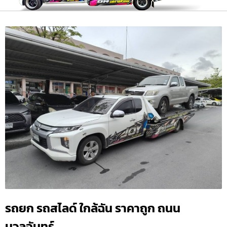
รถยก รถสไลด์ ใกล้ฉัน ราคาถูก ถนน
นวลจันทร์