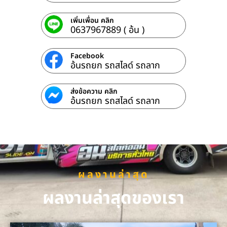
เพิ่มเพื่อน คลิก
0637967889 ( อ้น )
Facebook
อ้นรถยก รถสไลด์ รถลาก
ส่งข้อความ คลิก
อ้นรถยก รถสไลด์ รถลาก
ผลงานล่าสุด
ผลงานล่าสุดของเรา