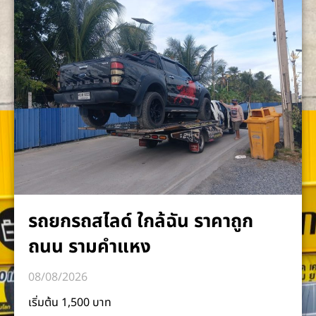
รถยกรถสไลด์ ใกล้ฉัน ราคาถูก
ถนน รามคำแหง
08/08/2026
เริ่มต้น 1,500 บาท