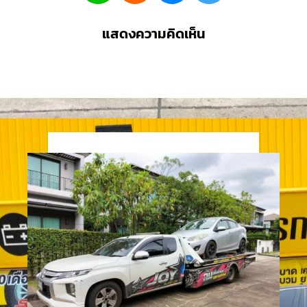
แสดงความคิดเห็น