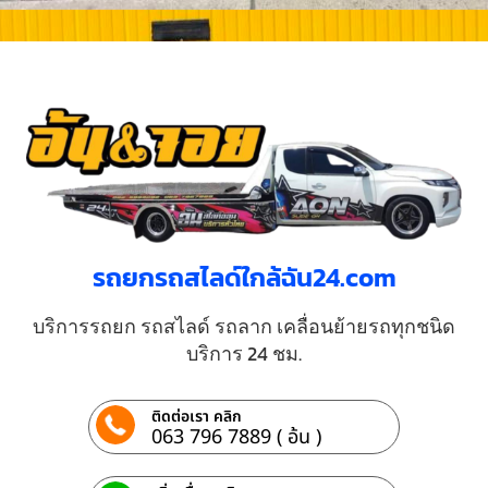
รถยกรถสไลด์ใกล้ฉัน24.com
บริการรถยก รถสไลด์ รถลาก เคลื่อนย้ายรถทุกชนิด
บริการ 24 ชม.
ติดต่อเรา คลิก
063 796 7889 ( อ้น )