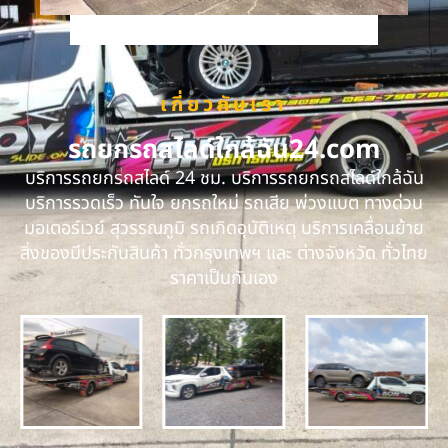
เกี่ยวกับเรา
รถยกรถสไลด์ใกล้ฉัน24.com
บริการรถยกรถสไลด์ 24 ชม. บริการรถยกรถสไลด์ใกล้ฉัน
บริการรวดเร็ว ทันใจ ยกรถใหม่ รถเสีย พ่วงแบต ทางด่วน
มอเตอร์เวย์ สุวรรณภูมิ รถเกิดอุบัติเหตุ บริการเคลื่อนย้าย
สิ่งของมีประกันสินค้า ทั่วกรุงเทพฯ และ ต่างจังหวัด ทั่วไทย
ราคาเป็นกันเอง