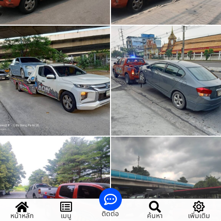
ติดต่อ
หน้าหลัก
เมนู
ค้นหา
เพิ่มเติม