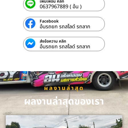
เพิ่มเพื่อน คลิก
0637967889 ( อ้น )
Facebook
อ้นรถยก รถสไลด์ รถลาก
ส่งข้อความ คลิก
อ้นรถยก รถสไลด์ รถลาก
ผลงานล่าสุด
ผลงานล่าสุดของเรา