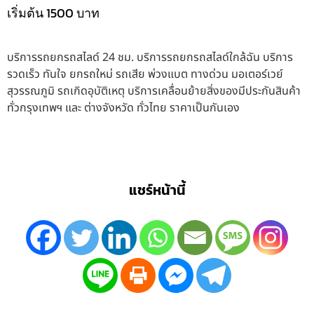
เริ่มต้น 1500 บาท
บริการรถยกรถสไลด์ 24 ชม. บริการรถยกรถสไลด์ใกล้ฉัน บริการ
รวดเร็ว ทันใจ ยกรถใหม่ รถเสีย พ่วงแบต ทางด่วน มอเตอร์เวย์
สุวรรณภูมิ รถเกิดอุบัติเหตุ บริการเคลื่อนย้ายสิ่งของมีประกันสินค้า
ทั่วกรุงเทพฯ และ ต่างจังหวัด ทั่วไทย ราคาเป็นกันเอง
แชร์หน้านี้