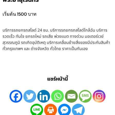
เริ่มต้น 1500 บาท
บริการรถยกรถสไลด์ 24 ชม. บริการรถยกรถสไลด์ใกล้ฉัน บริการ
รวดเร็ว ทันใจ ยกรถใหม่ รถเสีย พ่วงแบต ทางด่วน มอเตอร์เวย์
สุวรรณภูมิ รถเกิดอุบัติเหตุ บริการเคลื่อนย้ายสิ่งของมีประกันสินค้า
ทั่วกรุงเทพฯ และ ต่างจังหวัด ทั่วไทย ราคาเป็นกันเอง
แชร์หน้านี้