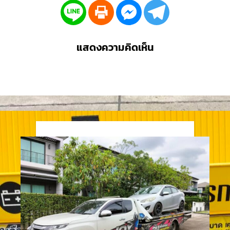
แสดงความคิดเห็น