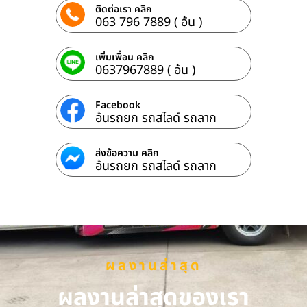
ติดต่อเรา คลิก
063 796 7889 ( อ้น )
เพิ่มเพื่อน คลิก
0637967889 ( อ้น )
Facebook
อ้นรถยก รถสไลด์ รถลาก
ส่งข้อความ คลิก
อ้นรถยก รถสไลด์ รถลาก
ผลงานล่าสุด
ผลงานล่าสุดของเรา