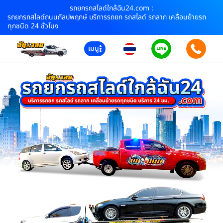
รถยกรถสไลด์ใกล้ฉัน24.com :
รถยกรถสไลด์ถนนกัลปพฤกษ์ บริการรถยก รถสไลด์ รถลาก เคลื่อนย้ายรถ
ทุกชนิด 24 ชั่วโมง
เมนู