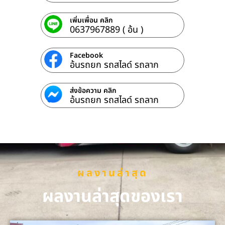
เพิ่มเพื่อน คลิก
0637967889 ( อ้น )
Facebook
อ้นรถยก รถสไลด์ รถลาก
ส่งข้อความ คลิก
อ้นรถยก รถสไลด์ รถลาก
ผลงานล่าสุด
ผลงานล่าสุดของเรา