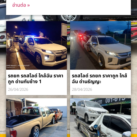
อ่านต่อ »
รถยก รถสไลด์ ใกล้ฉัน ราคา
รถสไลด์ รถยก ราคาถูก ใกล้
ถูก ด่านทับช้าง 1
ฉัน ด่านธัญญะ
26/04/2026
28/04/2026