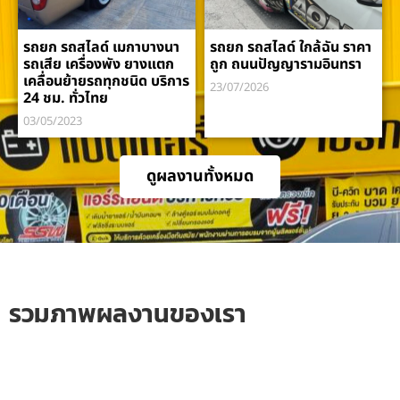
รถยก รถสไลด์ เมกาบางนา
รถยก รถสไลด์ ใกล้ฉัน ราคา
รถเสีย เครื่องพัง ยางแตก
ถูก ถนนปัญญารามอินทรา
เคลื่อนย้ายรถทุกชนิด บริการ
23/07/2026
24 ชม. ทั่วไทย
03/05/2023
ดูผลงานทั้งหมด
รวมภาพผลงานของเรา