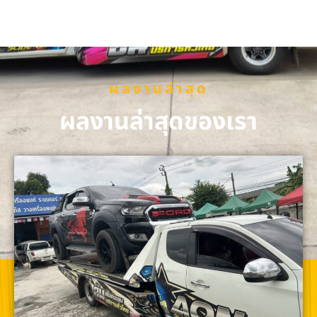
ผลงานล่าสุด
ผลงานล่าสุดของเรา