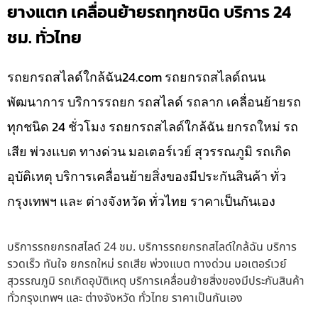
ยางแตก เคลื่อนย้ายรถทุกชนิด บริการ 24
ชม. ทั่วไทย
รถยกรถสไลด์ใกล้ฉัน24.com รถยกรถสไลด์ถนน
พัฒนาการ บริการรถยก รถสไลด์ รถลาก เคลื่อนย้ายรถ
ทุกชนิด 24 ชั่วโมง รถยกรถสไลด์ใกล้ฉัน ยกรถใหม่ รถ
เสีย พ่วงแบต ทางด่วน มอเตอร์เวย์ สุวรรณภูมิ รถเกิด
อุบัติเหตุ บริการเคลื่อนย้ายสิ่งของมีประกันสินค้า ทั่ว
กรุงเทพฯ และ ต่างจังหวัด ทั่วไทย ราคาเป็นกันเอง
บริการรถยกรถสไลด์ 24 ชม. บริการรถยกรถสไลด์ใกล้ฉัน บริการ
รวดเร็ว ทันใจ ยกรถใหม่ รถเสีย พ่วงแบต ทางด่วน มอเตอร์เวย์
สุวรรณภูมิ รถเกิดอุบัติเหตุ บริการเคลื่อนย้ายสิ่งของมีประกันสินค้า
ทั่วกรุงเทพฯ และ ต่างจังหวัด ทั่วไทย ราคาเป็นกันเอง