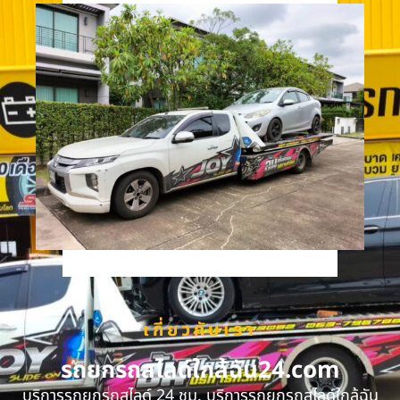
เกี่ยวกับเรา
รถยกรถสไลด์ใกล้ฉัน24.com
บริการรถยกรถสไลด์ 24 ชม. บริการรถยกรถสไลด์ใกล้ฉัน