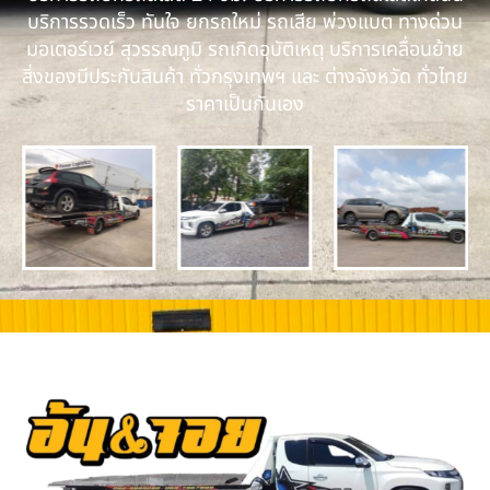
บริการรวดเร็ว ทันใจ ยกรถใหม่ รถเสีย พ่วงแบต ทางด่วน
มอเตอร์เวย์ สุวรรณภูมิ รถเกิดอุบัติเหตุ บริการเคลื่อนย้าย
สิ่งของมีประกันสินค้า ทั่วกรุงเทพฯ และ ต่างจังหวัด ทั่วไทย
ราคาเป็นกันเอง