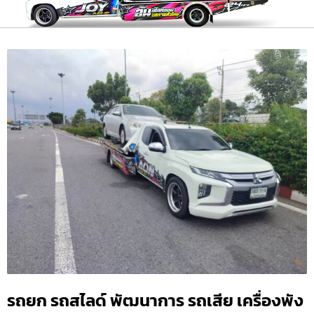
รถยก รถสไลด์ พัฒนาการ รถเสีย เครื่องพัง