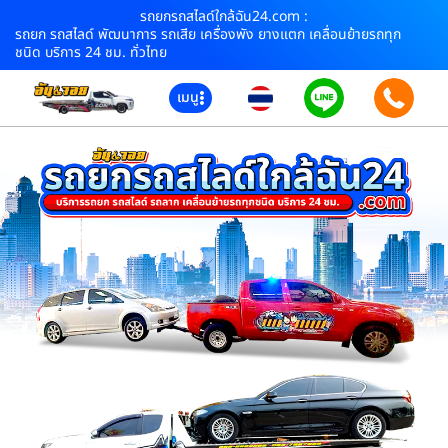
รถยกรถสไลด์ใกล้ฉัน24.com :
รถยก รถสไลด์ พัฒนาการ รถเสีย เครื่องพัง ยางแตก เคลื่อนย้ายรถทุก
ชนิด บริการ 24 ชม. ทั่วไทย
เมนู