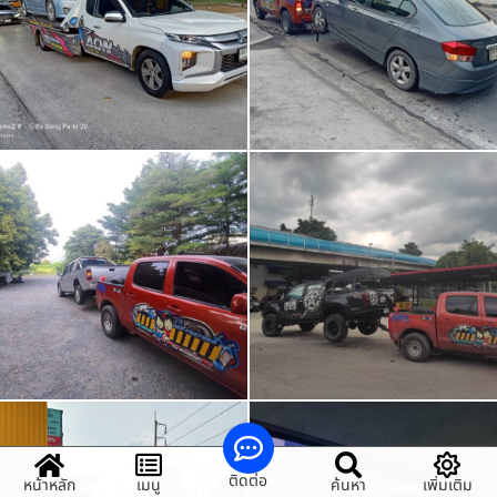
ติดต่อ
หน้าหลัก
เมนู
ค้นหา
เพิ่มเติม