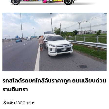
รถสไลด์รถยกใกล้ฉันราคาถูก ถนนเลียบด่วน
รามอินทรา
เริ่มต้น 1300 บาท