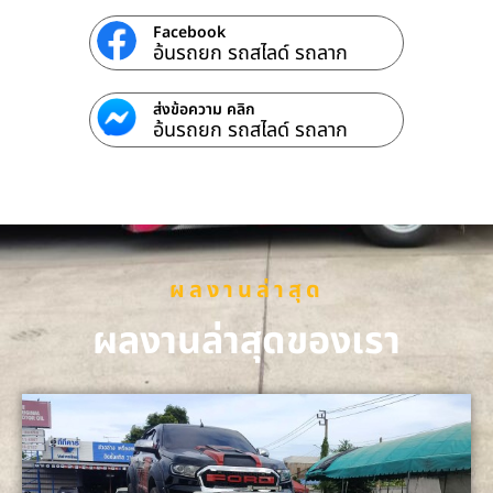
Facebook
อ้นรถยก รถสไลด์ รถลาก
ส่งข้อความ คลิก
อ้นรถยก รถสไลด์ รถลาก
ผลงานล่าสุด
ผลงานล่าสุดของเรา