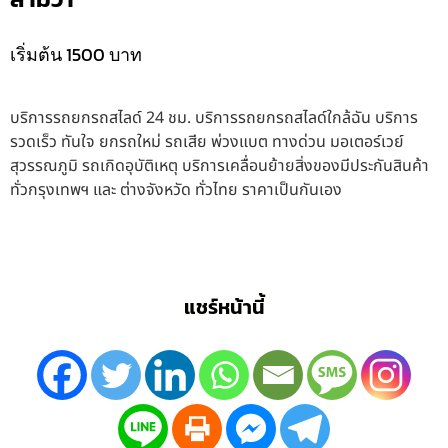
เริ่มต้น 1500 บาท
บริการรถยกรถสไลด์ 24 ชม. บริการรถยกรถสไลด์ใกล้ฉัน บริการ
รวดเร็ว ทันใจ ยกรถใหม่ รถเสีย พ่วงแบต ทางด่วน มอเตอร์เวย์
สุวรรณภูมิ รถเกิดอุบัติเหตุ บริการเคลื่อนย้ายสิ่งของมีประกันสินค้า
ทั่วกรุงเทพฯ และ ต่างจังหวัด ทั่วไทย ราคาเป็นกันเอง
แชร์หน้านี้