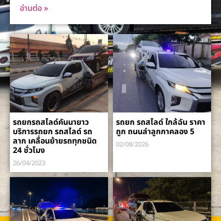
อ่านต่อ »
รถยกรถสไลด์คันนายาว
รถยก รถสไลด์ ใกล้ฉัน ราคา
บริการรถยก รถสไลด์ รถ
ถูก ถนนลำลูกกาคลอง 5
ลาก เคลื่อนย้ายรถทุกชนิด
02/08/2026
24 ชั่วโมง
26/04/2023