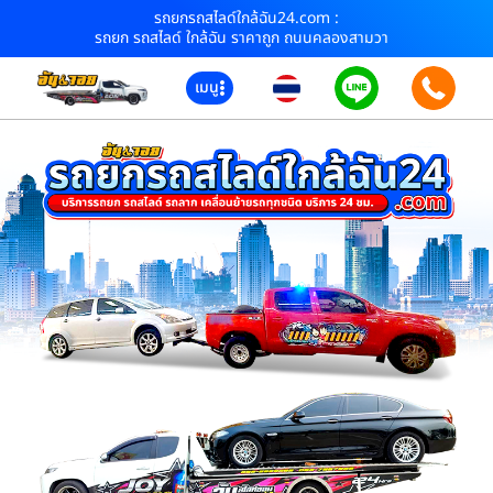
รถยกรถสไลด์ใกล้ฉัน24.com :
รถยก รถสไลด์ ใกล้ฉัน ราคาถูก ถนนคลองสามวา
เมนู