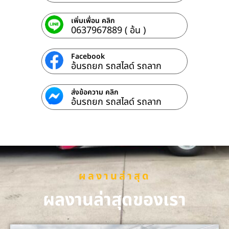
เพิ่มเพื่อน คลิก
0637967889 ( อ้น )
Facebook
อ้นรถยก รถสไลด์ รถลาก
ส่งข้อความ คลิก
อ้นรถยก รถสไลด์ รถลาก
ผลงานล่าสุด
ผลงานล่าสุดของเรา