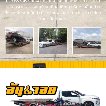
บริการรวดเร็ว ทันใจ ยกรถใหม่ รถเสีย พ่วงแบต ทางด่วน
มอเตอร์เวย์ สุวรรณภูมิ รถเกิดอุบัติเหตุ บริการเคลื่อนย้าย
สิ่งของมีประกันสินค้า ทั่วกรุงเทพฯ และ ต่างจังหวัด ทั่วไทย
ราคาเป็นกันเอง