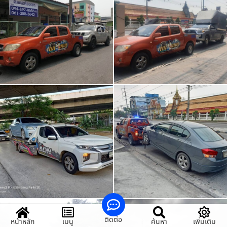
ติดต่อ
หน้าหลัก
เมนู
ค้นหา
เพิ่มเติม