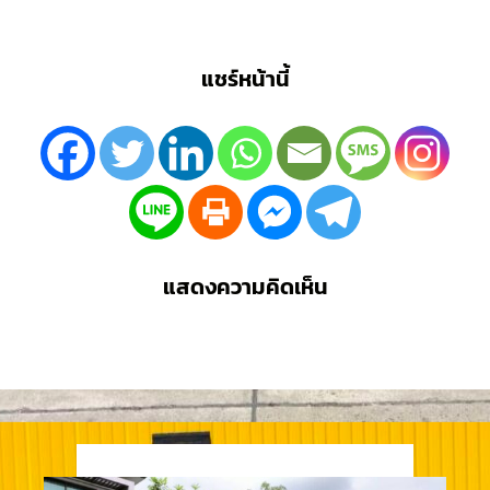
แชร์หน้านี้
แสดงความคิดเห็น