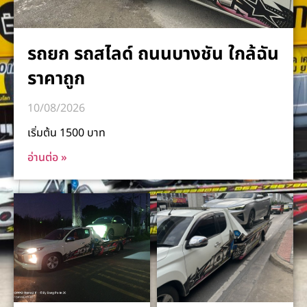
รถยก รถสไลด์ ถนนบางชัน ใกล้ฉัน
ราคาถูก
10/08/2026
เริ่มต้น 1500 บาท
อ่านต่อ »