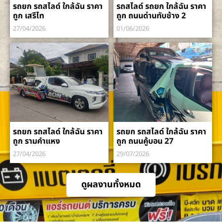
รถยก รถสไลด์ ใกล้ฉัน ราคา
รถสไลด์ รถยก ใกล้ฉัน ราคา
ถูก เสรีไท
ถูก ถนนด่านทับช้าง 2
27/04/2026
01/06/2026
รถยก รถสไลด์ ใกล้ฉัน ราคา
รถยก รถสไลด์ ใกล้ฉัน ราคา
ถูก รามคำแหง
ถูก ถนนคู้บอน 27
27/04/2026
29/07/2026
ดูผลงานทั้งหมด