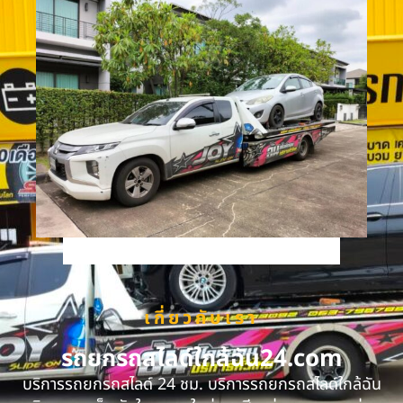
เกี่ยวกับเรา
รถยกรถสไลด์ใกล้ฉัน24.com
บริการรถยกรถสไลด์ 24 ชม. บริการรถยกรถสไลด์ใกล้ฉัน