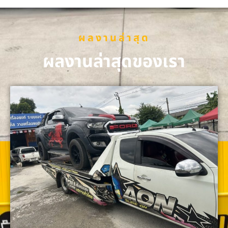
ผลงานล่าสุด
ผลงานล่าสุดของเรา