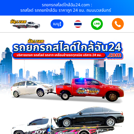
รถยกรถสไลด์ใกล้ฉัน24.com :
รถสไลด์ รถถยกใกล้ฉัน ราคาถูก 24 ชม. ถนนนวลจันทร์
เมนู