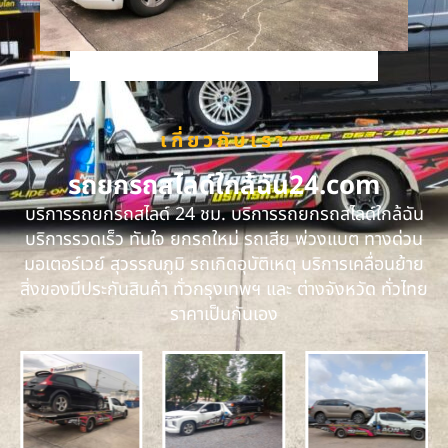
เกี่ยวกับเรา
รถยกรถสไลด์ใกล้ฉัน24.com
บริการรถยกรถสไลด์ 24 ชม. บริการรถยกรถสไลด์ใกล้ฉัน
บริการรวดเร็ว ทันใจ ยกรถใหม่ รถเสีย พ่วงแบต ทางด่วน
มอเตอร์เวย์ สุวรรณภูมิ รถเกิดอุบัติเหตุ บริการเคลื่อนย้าย
สิ่งของมีประกันสินค้า ทั่วกรุงเทพฯ และ ต่างจังหวัด ทั่วไทย
ราคาเป็นกันเอง