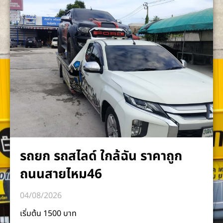
รถยก รถสไลด์ ใกล้ฉัน ราคาถูก
ถนนสายไหม46
04/08/2026
เริ่มต้น 1500 บาท