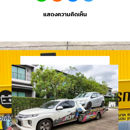
แสดงความคิดเห็น