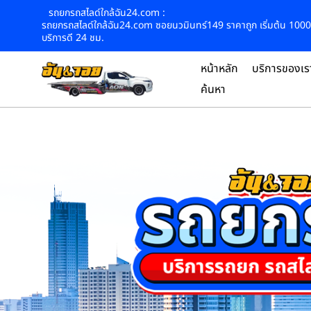
รถยกรถสไลด์ใกล้ฉัน24.com :
รถยกรถสไลด์ใกล้ฉัน24.com ซอยนวมินทร์149 ราคาถูก เริ่มต้น 1000 บ
บริการดี 24 ชม.
หน้าหลัก
บริการของเร
ค้นหา