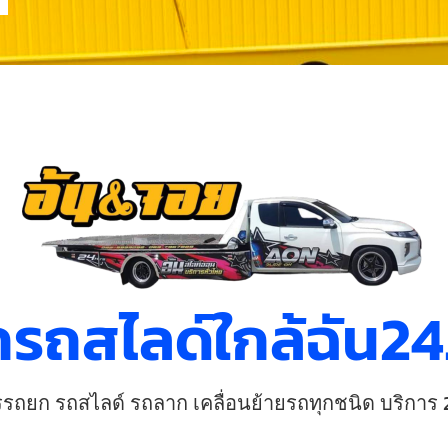
รถสไลด์ใกล้ฉัน2
รรถยก รถสไลด์ รถลาก เคลื่อนย้ายรถทุกชนิด บริการ 