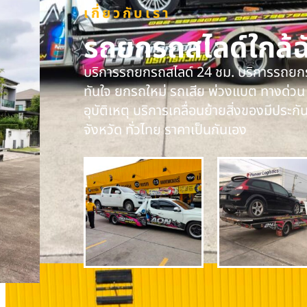
เกี่ยวกับเรา
รถยกรถสไลด์ใกล้
บริการรถยกรถสไลด์ 24 ชม. บริการรถยกรถ
ทันใจ ยกรถใหม่ รถเสีย พ่วงแบต ทางด่วน 
อุบัติเหตุ บริการเคลื่อนย้ายสิ่งของมีประกั
จังหวัด ทั่วไทย ราคาเป็นกันเอง