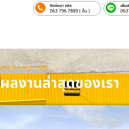
ติดต่อเรา คลิก
เพิ่มเ
063 796 7889 ( อ้น )
0637
ผลงานล่าสุด
ผลงานล่าสุดของเรา