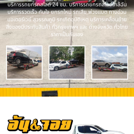
บริการรถยกรถสไลด์ 24 ชม. บริการรถยกรถสไลด์ใกล้ฉัน
บริการรวดเร็ว ทันใจ ยกรถใหม่ รถเสีย พ่วงแบต ทางด่วน
มอเตอร์เวย์ สุวรรณภูมิ รถเกิดอุบัติเหตุ บริการเคลื่อนย้าย
สิ่งของมีประกันสินค้า ทั่วกรุงเทพฯ และ ต่างจังหวัด ทั่วไทย
ราคาเป็นกันเอง