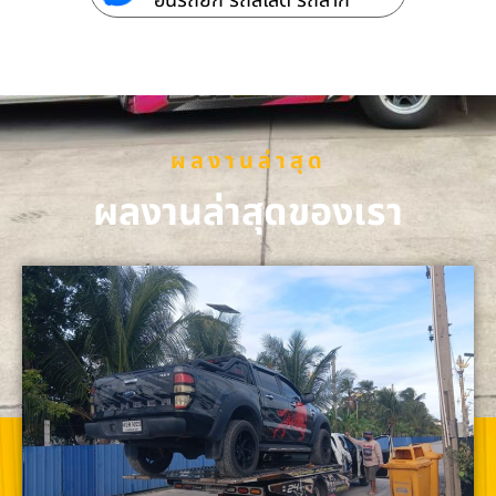
อ้นรถยก รถสไลด์ รถลาก
ผลงานล่าสุด
ผลงานล่าสุดของเรา