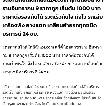
รามอินทรากม 9 ราคาถูก เริ่มต้น 1000 บาท
ราคาต่อรองกันได้ รวดเร็วทันใจ ถึงไว รถเสีย
เครื่องพัง ยางแตก เคลื่อนย้ายรถทุกชนิด
บริการดี 24 ชม.
รถยกรถสไลด์ใกล้ฉัน24.com สุกี้ตี๋น้อยสาขารามอินทรา
กม 9 ราคาถูก เริ่มต้น 1000 บาท ราคาต่อรองกันได้
รวดเร็วทันใจ ถึงไว รถเสีย เครื่องพัง ยางแตก เคลื่อนย้าย
รถทุกชนิด บริการดี 24 ชม.
บริการรถยกรถสไลด์ 24 ชม. บริการรถยกรถสไลด์ใกล้ฉัน บริการ
รวดเร็ว ทันใจ ยกรถใหม่ รถเสีย พ่วงแบต ทางด่วน มอเตอร์เวย์
สุวรรณภูมิ รถเกิดอุบัติเหตุ บริการเคลื่อนย้ายสิ่งของมีประกันสินค้า
ทั่วกรุงเทพฯ และ ต่างจังหวัด ทั่วไทย ราคาเป็นกันเอง