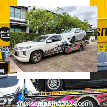
เกี่ยวกับเรา
รถยกรถสไลด์ใกล้ฉัน24.com