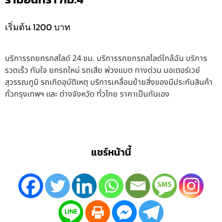
เริ่มต้น 1200 บาท
บริการรถยกรถสไลด์ 24 ชม. บริการรถยกรถสไลด์ใกล้ฉัน บริการ
รวดเร็ว ทันใจ ยกรถใหม่ รถเสีย พ่วงแบต ทางด่วน มอเตอร์เวย์
สุวรรณภูมิ รถเกิดอุบัติเหตุ บริการเคลื่อนย้ายสิ่งของมีประกันสินค้า
ทั่วกรุงเทพฯ และ ต่างจังหวัด ทั่วไทย ราคาเป็นกันเอง
แชร์หน้านี้