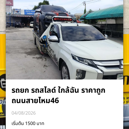
รถยก รถสไลด์ ใกล้ฉัน ราคาถูก
ถนนสายไหม46
04/08/2026
เริ่มต้น 1500 บาท