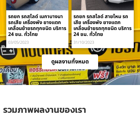
รถยก รถสไลด์ เมกาบางนา
รถยก รถสไลด์ สายไหม รถ
รถเสีย เครื่องพัง ยางแตก
เสีย เครื่องพัง ยางแตก
เคลื่อนย้ายรถทุกชนิด บริการ
เคลื่อนย้ายรถทุกชนิด บริการ
24 ชม. ทั่วไทย
24 ชม. ทั่วไทย
03/05/2023
31/10/2023
ดูผลงานทั้งหมด
รวมภาพผลงานของเรา