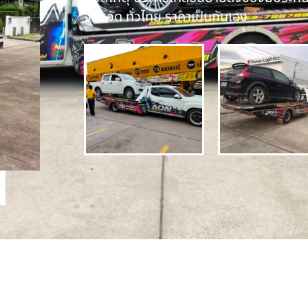
จังหวัด ทั่วไทย ราคาเป็นกันเอง