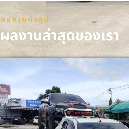
ผลงานล่าสุด
ผลงานล่าสุดของเรา