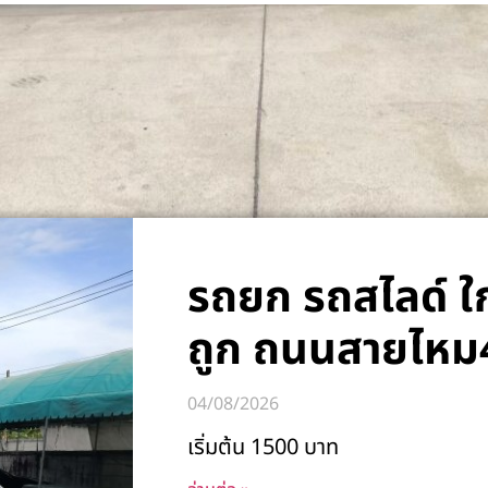
รถยก รถสไลด์ ใก
ถูก ถนนสายไหม
04/08/2026
เริ่มต้น 1500 บาท