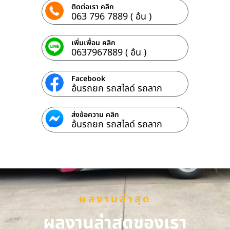
ติดต่อเรา คลิก
063 796 7889 ( อ้น )
เพิ่มเพื่อน คลิก
0637967889 ( อ้น )
Facebook
อ้นรถยก รถสไลด์ รถลาก
ส่งข้อความ คลิก
อ้นรถยก รถสไลด์ รถลาก
ผลงานล่าสุด
ผลงานล่าสุดของเรา