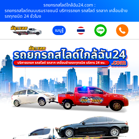
รถยกรถสไลด์ใกล้ฉัน24.com :
รถยกรถสไลด์ถนนบรมราชชนนี บริการรถยก รถสไลด์ รถลาก เคลื่อนย้าย
รถทุกชนิด 24 ชั่วโมง
เมนู