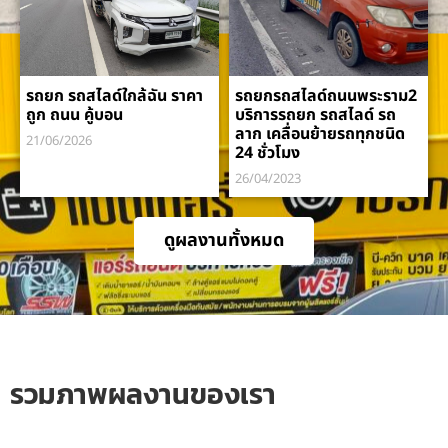
รถยก รถสไลด์ใกล้ฉัน ราคา
รถยกรถสไลด์ถนนพระราม2
ถูก ถนน คู้บอน
บริการรถยก รถสไลด์ รถ
ลาก เคลื่อนย้ายรถทุกชนิด
21/06/2026
24 ชั่วโมง
26/04/2023
ดูผลงานทั้งหมด
รวมภาพผลงานของเรา