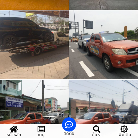
ติดต่อ
หน้าหลัก
เมนู
ค้นหา
เพิ่มเติม