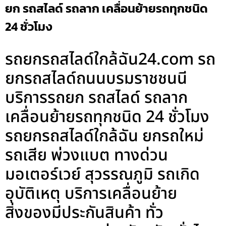
ยก รถสไลด์ รถลาก เคลื่อนย้ายรถทุกชนิด
24 ชั่วโมง
รถยกรถสไลด์ใกล้ฉัน24.com รถ
ยกรถสไลด์ถนนบรมราชชนนี
บริการรถยก รถสไลด์ รถลาก
เคลื่อนย้ายรถทุกชนิด 24 ชั่วโมง
รถยกรถสไลด์ใกล้ฉัน ยกรถใหม่
รถเสีย พ่วงแบต ทางด่วน
มอเตอร์เวย์ สุวรรณภูมิ รถเกิด
อุบัติเหตุ บริการเคลื่อนย้าย
สิ่งของมีประกันสินค้า ทั่ว