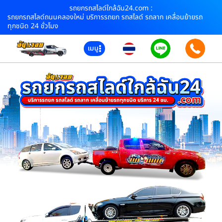
รถยกรถสไลด์ใกล้ฉัน24.com :
รถยกรถสไลด์ถนนคลองใหม่ บริการรถยก รถสไลด์ รถลาก เคลื่อนย้ายรถ
ทุกชนิด 24 ชั่วโมง
เมนู