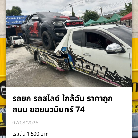
รถยก รถสไลด์ ใกล้ฉัน ราคาถูก
ถนน ซอยนวมินทร์ 74
07/08/2026
เริ่มต้น 1,500 บาท