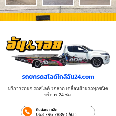
รถยกรถสไลด์ใกล้ฉัน24.com
บริการรถยก รถสไลด์ รถลาก เคลื่อนย้ายรถทุกชนิด
บริการ 24 ชม.
ติดต่อเรา คลิก
063 796 7889 ( อ้น )