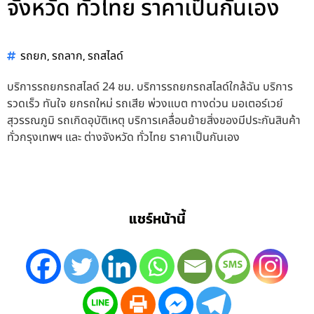
จังหวัด ทั่วไทย ราคาเป็นกันเอง
,
,
รถยก
รถลาก
รถสไลด์
บริการรถยกรถสไลด์ 24 ชม. บริการรถยกรถสไลด์ใกล้ฉัน บริการ
รวดเร็ว ทันใจ ยกรถใหม่ รถเสีย พ่วงแบต ทางด่วน มอเตอร์เวย์
สุวรรณภูมิ รถเกิดอุบัติเหตุ บริการเคลื่อนย้ายสิ่งของมีประกันสินค้า
ทั่วกรุงเทพฯ และ ต่างจังหวัด ทั่วไทย ราคาเป็นกันเอง
แชร์หน้านี้