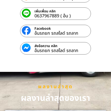
เพิ่มเพื่อน คลิก
0637967889 ( อ้น )
Facebook
อ้นรถยก รถสไลด์ รถลาก
ส่งข้อความ คลิก
อ้นรถยก รถสไลด์ รถลาก
ผลงานล่าสุด
ผลงานล่าสุดของเรา