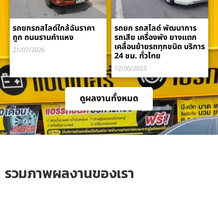
รถยกรถสไลด์ใกล้ฉันราคา
รถยก รถสไลด์ พัฒนาการ
ถูก ถนนรามคำแหง
รถเสีย เครื่องพัง ยางแตก
เคลื่อนย้ายรถทุกชนิด บริการ
21/07/2026
24 ชม. ทั่วไทย
12/06/2023
ดูผลงานทั้งหมด
รวมภาพผลงานของเรา