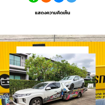
แสดงความคิดเห็น