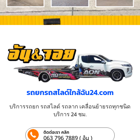
รถยกรถสไลด์ใกล้ฉัน24.com
บริการรถยก รถสไลด์ รถลาก เคลื่อนย้ายรถทุกชนิด
บริการ 24 ชม.
ติดต่อเรา คลิก
063 796 7889 ( อ้น )