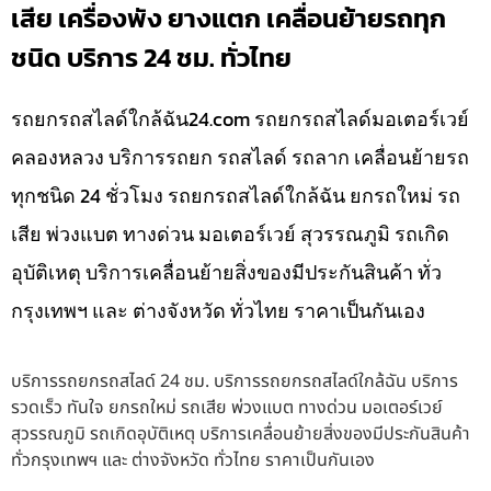
เสีย เครื่องพัง ยางแตก เคลื่อนย้ายรถทุก
ชนิด บริการ 24 ชม. ทั่วไทย
รถยกรถสไลด์ใกล้ฉัน24.com รถยกรถสไลด์มอเตอร์เวย์
คลองหลวง บริการรถยก รถสไลด์ รถลาก เคลื่อนย้ายรถ
ทุกชนิด 24 ชั่วโมง รถยกรถสไลด์ใกล้ฉัน ยกรถใหม่ รถ
เสีย พ่วงแบต ทางด่วน มอเตอร์เวย์ สุวรรณภูมิ รถเกิด
อุบัติเหตุ บริการเคลื่อนย้ายสิ่งของมีประกันสินค้า ทั่ว
กรุงเทพฯ และ ต่างจังหวัด ทั่วไทย ราคาเป็นกันเอง
บริการรถยกรถสไลด์ 24 ชม. บริการรถยกรถสไลด์ใกล้ฉัน บริการ
รวดเร็ว ทันใจ ยกรถใหม่ รถเสีย พ่วงแบต ทางด่วน มอเตอร์เวย์
สุวรรณภูมิ รถเกิดอุบัติเหตุ บริการเคลื่อนย้ายสิ่งของมีประกันสินค้า
ทั่วกรุงเทพฯ และ ต่างจังหวัด ทั่วไทย ราคาเป็นกันเอง