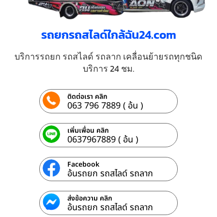
รถยกรถสไลด์ใกล้ฉัน24.com
บริการรถยก รถสไลด์ รถลาก เคลื่อนย้ายรถทุกชนิด
บริการ 24 ชม.
ติดต่อเรา คลิก
063 796 7889 ( อ้น )
เพิ่มเพื่อน คลิก
0637967889 ( อ้น )
Facebook
อ้นรถยก รถสไลด์ รถลาก
ส่งข้อความ คลิก
อ้นรถยก รถสไลด์ รถลาก