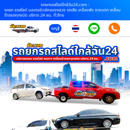
รถยกรถสไลด์ใกล้ฉัน24.com :
รถยก รถสไลด์ มอเตอร์เวย์คลองหลวง รถเสีย เครื่องพัง ยางแตก เคลื่อน
ย้ายรถทุกชนิด บริการ 24 ชม. ทั่วไทย
เมนู