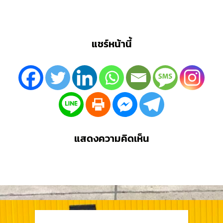
แชร์หน้านี้
แสดงความคิดเห็น