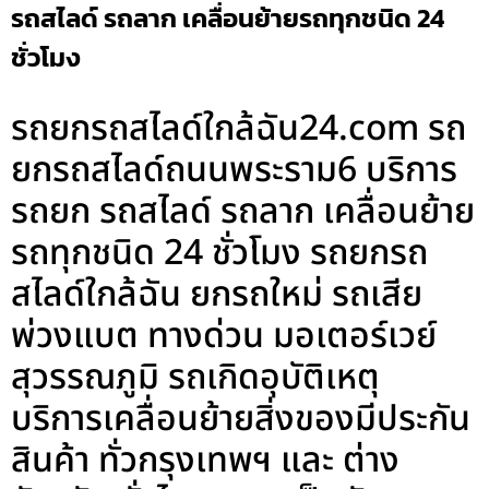
รถสไลด์ รถลาก เคลื่อนย้ายรถทุกชนิด 24
ชั่วโมง
รถยกรถสไลด์ใกล้ฉัน24.com รถ
ยกรถสไลด์ถนนพระราม6 บริการ
รถยก รถสไลด์ รถลาก เคลื่อนย้าย
รถทุกชนิด 24 ชั่วโมง รถยกรถ
สไลด์ใกล้ฉัน ยกรถใหม่ รถเสีย
พ่วงแบต ทางด่วน มอเตอร์เวย์
สุวรรณภูมิ รถเกิดอุบัติเหตุ
บริการเคลื่อนย้ายสิ่งของมีประกัน
สินค้า ทั่วกรุงเทพฯ และ ต่าง