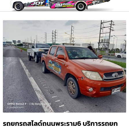
รถยกรถสไลด์ถนนพระราม6 บริการรถยก