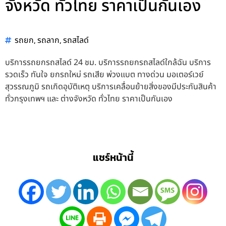
จังหวัด ทั่วไทย ราคาเป็นกันเอง
,
,
รถยก
รถลาก
รถสไลด์
บริการรถยกรถสไลด์ 24 ชม. บริการรถยกรถสไลด์ใกล้ฉัน บริการ
รวดเร็ว ทันใจ ยกรถใหม่ รถเสีย พ่วงแบต ทางด่วน มอเตอร์เวย์
สุวรรณภูมิ รถเกิดอุบัติเหตุ บริการเคลื่อนย้ายสิ่งของมีประกันสินค้า
ทั่วกรุงเทพฯ และ ต่างจังหวัด ทั่วไทย ราคาเป็นกันเอง
แชร์หน้านี้