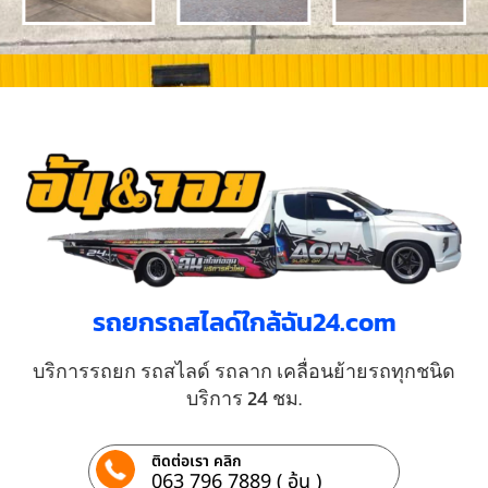
รถยกรถสไลด์ใกล้ฉัน24.com
บริการรถยก รถสไลด์ รถลาก เคลื่อนย้ายรถทุกชนิด
บริการ 24 ชม.
ติดต่อเรา คลิก
063 796 7889 ( อ้น )