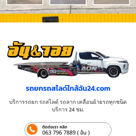
รถยกรถสไลด์ใกล้ฉัน24.com
บริการรถยก รถสไลด์ รถลาก เคลื่อนย้ายรถทุกชนิด
บริการ 24 ชม.
ติดต่อเรา คลิก
063 796 7889 ( อ้น )