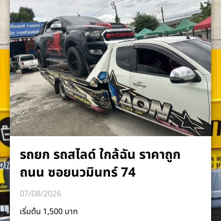
รถยก รถสไลด์ ใกล้ฉัน ราคาถูก
ถนน ซอยนวมินทร์ 74
07/08/2026
เริ่มต้น 1,500 บาท