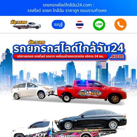
รถยกรถสไลด์ใกล้ฉัน24.com :
รถสไลด์ รถยก ใกล้ฉัน ราคาถูก ถนนรามคำแหง
เมนู