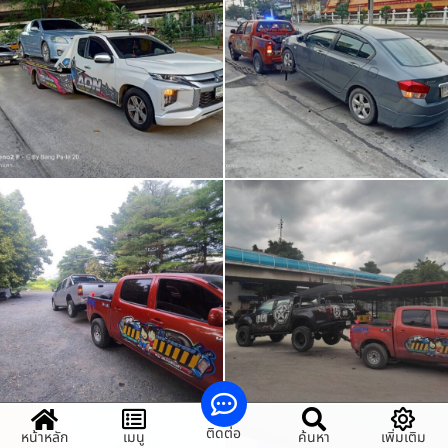
ติดต่อ
หน้าหลัก
เมนู
ค้นหา
เพิ่มเติม