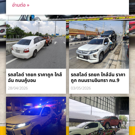
อ่านต่อ »
รถสไลด์ าถยก ราคาถูก ใกล้
รถสไลด์ รถยก ใกล้ฉัน ราคา
ฉัน ถนนคู้บอน
ถูก ถนนรามอินทรา กม.9
28/04/2026
03/05/2026