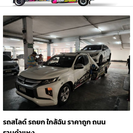
รถสไลด์ รถยก ใกล้ฉัน ราคาถูก ถนน
รามคำแหง