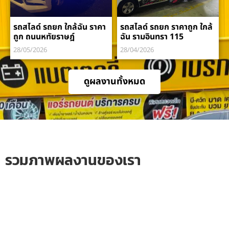
รถสไลด์ รถยก ใกล้ฉัน ราคา
รถสไลด์ รถยก ราคาถูก ใกล้
ถูก ถนนหทัยราษฎ์
ฉัน รามอินทรา 115
28/05/2026
28/04/2026
ดูผลงานทั้งหมด
รวมภาพผลงานของเรา