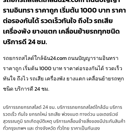
รามอินทรา ราคาถูก เริ่มต้น 1000 บาท ราคา
ต่อรองกันได้ รวดเร็วทันใจ ถึงไว รถเสีย
เครื่องพัง ยางแตก เคลื่อนย้ายรถทุกชนิด
บริการดี 24 ชม.
รถยกรถสไลด์ใกล้ฉัน24.com ถนนปัญญารามอินทรา
ราคาถูก เริ่มต้น 1000 บาท ราคาต่อรองกันได้ รวดเร็ว
ทันใจ ถึงไว รถเสีย เครื่องพัง ยางแตก เคลื่อนย้ายรถทุก
ชนิด บริการดี 24 ชม.
บริการรถยกรถสไลด์ 24 ชม. บริการรถยกรถสไลด์ใกล้ฉัน บริการ
รวดเร็ว ทันใจ ยกรถใหม่ รถเสีย พ่วงแบต ทางด่วน มอเตอร์เวย์
สุวรรณภูมิ รถเกิดอุบัติเหตุ บริการเคลื่อนย้ายสิ่งของมีประกันสินค้า
ทั่วกรุงเทพฯ และ ต่างจังหวัด ทั่วไทย ราคาเป็นกันเอง