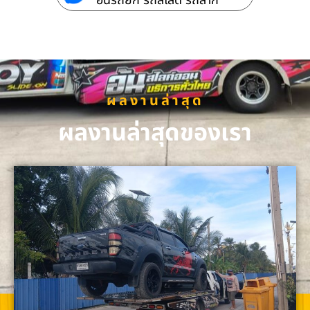
อ้นรถยก รถสไลด์ รถลาก
ผลงานล่าสุด
ผลงานล่าสุดของเรา