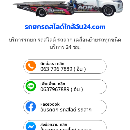
รถยกรถสไลด์ใกล้ฉัน24.com
บริการรถยก รถสไลด์ รถลาก เคลื่อนย้ายรถทุกชนิด
บริการ 24 ชม.
ติดต่อเรา คลิก
063 796 7889 ( อ้น )
เพิ่มเพื่อน คลิก
0637967889 ( อ้น )
Facebook
อ้นรถยก รถสไลด์ รถลาก
ส่งข้อความ คลิก