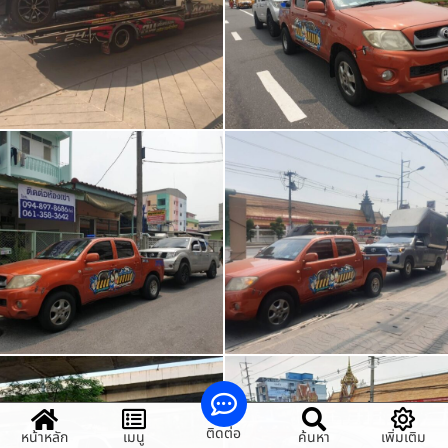
ติดต่อ
หน้าหลัก
เมนู
ค้นหา
เพิ่มเติม