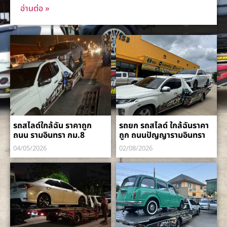
อ่านต่อ »
รถสไลด์ใกล้ฉัน ราคาถูก
รถยก รถสไลด์ ใกล้ฉันราคา
ถนน รามอินทรา กม.8
ถูก ถนนปัญญารามอินทรา
04/05/2026
02/08/2026