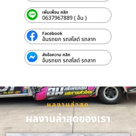
เพิ่มเพื่อน คลิก
0637967889 ( อ้น )
Facebook
อ้นรถยก รถสไลด์ รถลาก
ส่งข้อความ คลิก
อ้นรถยก รถสไลด์ รถลาก
ผลงานล่าสุด
ผลงานล่าสุดของเรา