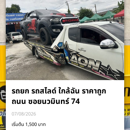
รถยก รถสไลด์ ใกล้ฉัน ราคาถูก
ถนน ซอยนวมินทร์ 74
07/08/2026
เริ่มต้น 1,500 บาท