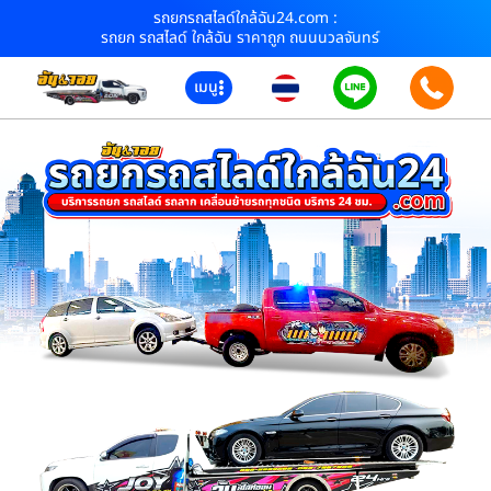
รถยกรถสไลด์ใกล้ฉัน24.com :
รถยก รถสไลด์ ใกล้ฉัน ราคาถูก ถนนนวลจันทร์
เมนู