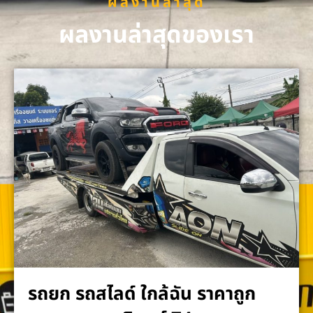
ผลงานล่าสุด
ผลงานล่าสุดของเรา
รถยก รถสไลด์ ใกล้ฉัน ราคาถูก