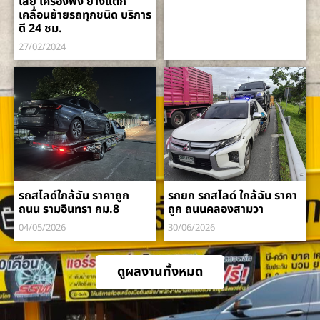
เสีย เครื่องพัง ยางแตก
เคลื่อนย้ายรถทุกชนิด บริการ
ดี 24 ชม.
27/02/2024
รถสไลด์ใกล้ฉัน ราคาถูก
รถยก รถสไลด์ ใกล้ฉัน ราคา
ถนน รามอินทรา กม.8
ถูก ถนนคลองสามวา
04/05/2026
30/06/2026
ดูผลงานทั้งหมด