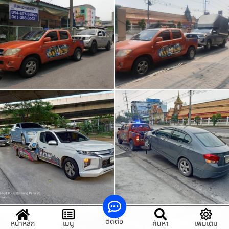
ติดต่อ
หน้าหลัก
เมนู
ค้นหา
เพิ่มเติม