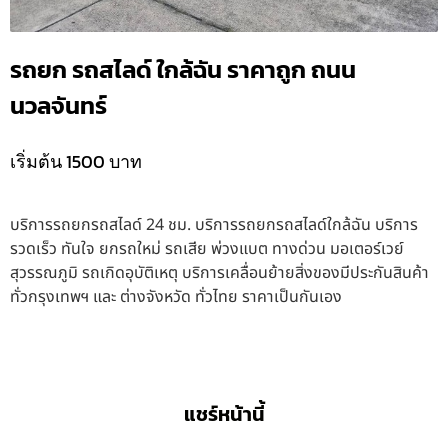
รถยก รถสไลด์ ใกล้ฉัน ราคาถูก ถนน
นวลจันทร์
เริ่มต้น 1500 บาท
บริการรถยกรถสไลด์ 24 ชม. บริการรถยกรถสไลด์ใกล้ฉัน บริการ
รวดเร็ว ทันใจ ยกรถใหม่ รถเสีย พ่วงแบต ทางด่วน มอเตอร์เวย์
สุวรรณภูมิ รถเกิดอุบัติเหตุ บริการเคลื่อนย้ายสิ่งของมีประกันสินค้า
ทั่วกรุงเทพฯ และ ต่างจังหวัด ทั่วไทย ราคาเป็นกันเอง
แชร์หน้านี้