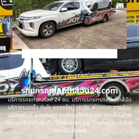
เกี่ยวกับเรา
รถยกรถสไลด์ใกล้ฉัน24.com
บริการรถยกรถสไลด์ 24 ชม. บริการรถยกรถสไลด์ใกล้ฉัน
บริการรวดเร็ว ทันใจ ยกรถใหม่ รถเสีย พ่วงแบต ทางด่วน
มอเตอร์เวย์ สุวรรณภูมิ รถเกิดอุบัติเหตุ บริการเคลื่อนย้าย
สิ่งของมีประกันสินค้า ทั่วกรุงเทพฯ และ ต่างจังหวัด ทั่วไทย
ราคาเป็นกันเอง