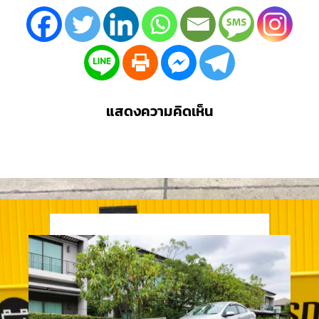
แสดงความคิดเห็น