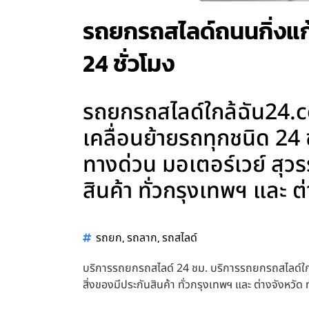
รถยกรถสไลด์ถนนกิ่งแก้
24 ชั่วโมง
รถยกรถสไลด์ใกล้ฉัน24.
เคลื่อนย้ายรถทุกชนิด 24
ทางด่วน มอเตอร์เวย์ สุวรร
สินค้า ทั่วกรุงเทพฯ และ ต
,
,
รถยก
รถลาก
รถสไลด์
บริการรถยกรถสไลด์ 24 ชม. บริการรถยกรถสไลด์ใกล้ฉ
สิ่งของมีประกันสินค้า ทั่วกรุงเทพฯ และ ต่างจังหวัด