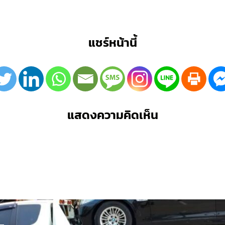
แชร์หน้านี้
แสดงความคิดเห็น