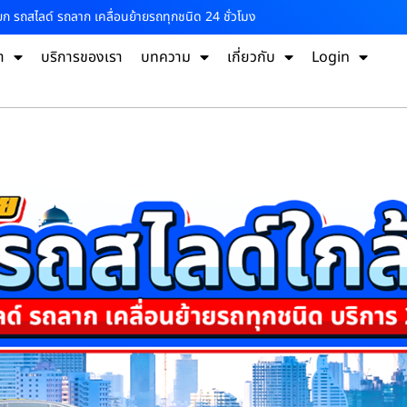
ก รถสไลด์ รถลาก เคลื่อนย้ายรถทุกชนิด 24 ชั่วโมง
า
บริการของเรา
บทความ
เกี่ยวกับ
Login