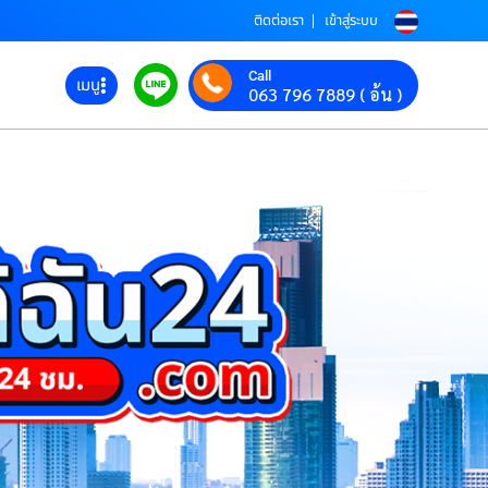
ติดต่อเรา
เข้าสู่ระบบ
Call
เมนู
063 796 7889 ( อ้น )