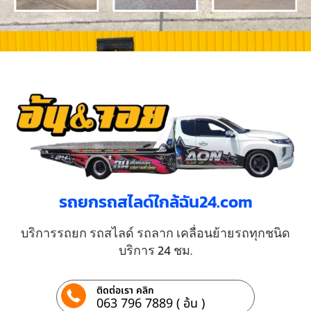
รถยกรถสไลด์ใกล้ฉัน24.com
บริการรถยก รถสไลด์ รถลาก เคลื่อนย้ายรถทุกชนิด
บริการ 24 ชม.
ติดต่อเรา คลิก
063 796 7889 ( อ้น )