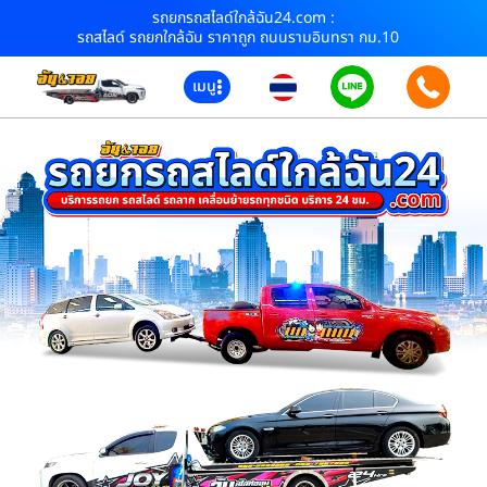
รถยกรถสไลด์ใกล้ฉัน24.com :
รถสไลด์ รถยกใกล้ฉัน ราคาถูก ถนนรามอินทรา กม.10
เมนู