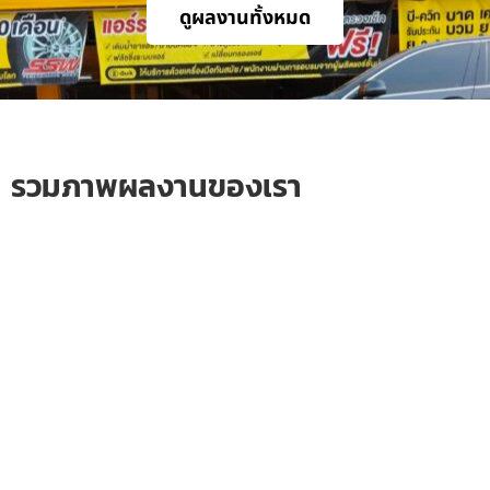
ดูผลงานทั้งหมด
รวมภาพผลงานของเรา