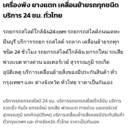
เครื่องพัง ยางแตก เคลื่อนย้ายรถทุกชนิด
บริการ 24 ชม. ทั่วไทย
รถยกรถสไลด์ใกล้ฉัน24.com รถยกรถสไลด์ถนนเคหะ
มีนบุรี บริการรถยก รถสไลด์ รถลาก เคลื่อนย้ายรถทุก
ชนิด 24 ชั่วโมง รถยกรถสไลด์ใกล้ฉัน ยกรถใหม่ รถเสีย
พ่วงแบต ทางด่วน มอเตอร์เวย์ สุวรรณภูมิ รถเกิด
อุบัติเหตุ บริการเคลื่อนย้ายสิ่งของมีประกันสินค้า ทั่ว
กรุงเทพฯ และ ต่างจังหวัด ทั่วไทย ราคาเป็นกันเอง
บริการรถยกรถสไลด์ 24 ชม. บริการรถยกรถสไลด์ใกล้ฉัน บริการ
รวดเร็ว ทันใจ ยกรถใหม่ รถเสีย พ่วงแบต ทางด่วน มอเตอร์เวย์
สุวรรณภูมิ รถเกิดอุบัติเหตุ บริการเคลื่อนย้ายสิ่งของมีประกันสินค้า
ทั่วกรุงเทพฯ และ ต่างจังหวัด ทั่วไทย ราคาเป็นกันเอง