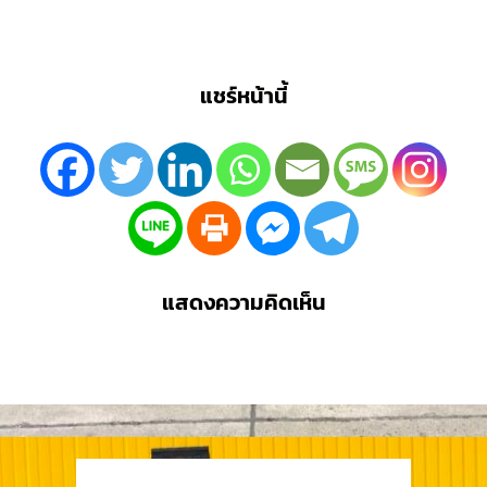
แชร์หน้านี้
แสดงความคิดเห็น