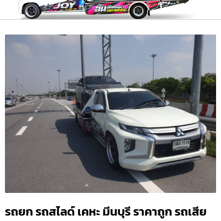
รถยก รถสไลด์ เคหะ มีนบุรี ราคาถูก รถเสีย