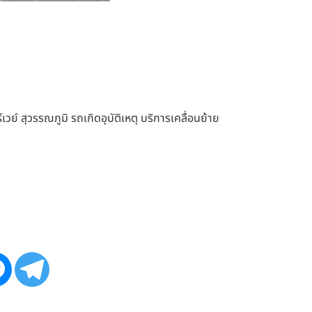
 สุวรรณภูมิ รถเกิดอุบัติเหตุ บริการเคลื่อนย้าย