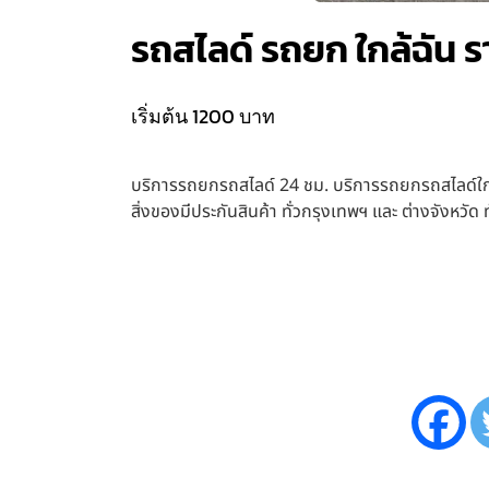
รถสไลด์ รถยก ใกล้ฉัน 
เริ่มต้น 1200 บาท
บริการรถยกรถสไลด์ 24 ชม. บริการรถยกรถสไลด์ใกล้ฉ
สิ่งของมีประกันสินค้า ทั่วกรุงเทพฯ และ ต่างจังหวัด