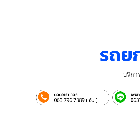
รถยก
บริกา
ติดต่อเรา คลิก
เพิ่มเ
063 796 7889 ( อ้น )
0637