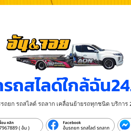
รถสไลด์ใกล้ฉัน2
รรถยก รถสไลด์ รถลาก เคลื่อนย้ายรถทุกชนิด บริการ 
พื่อน คลิก
Facebook
967889 ( อ้น )
อ้นรถยก รถสไลด์ รถลาก