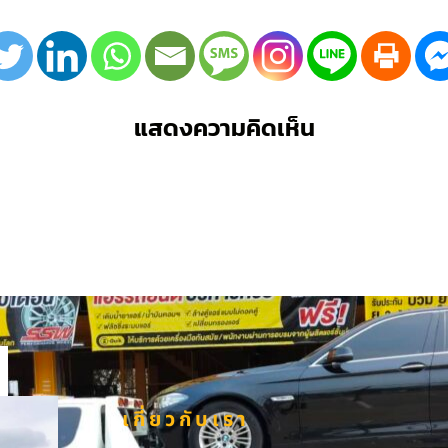
แสดงความคิดเห็น
เกี่ยวกับเรา