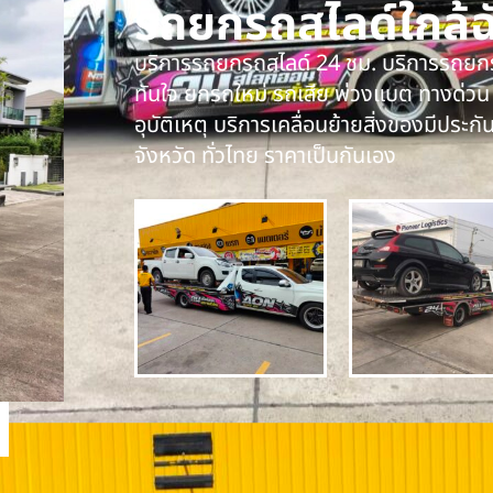
รถยกรถสไลด์ใกล้
บริการรถยกรถสไลด์ 24 ชม. บริการรถยกรถ
ทันใจ ยกรถใหม่ รถเสีย พ่วงแบต ทางด่วน 
อุบัติเหตุ บริการเคลื่อนย้ายสิ่งของมีประกั
จังหวัด ทั่วไทย ราคาเป็นกันเอง