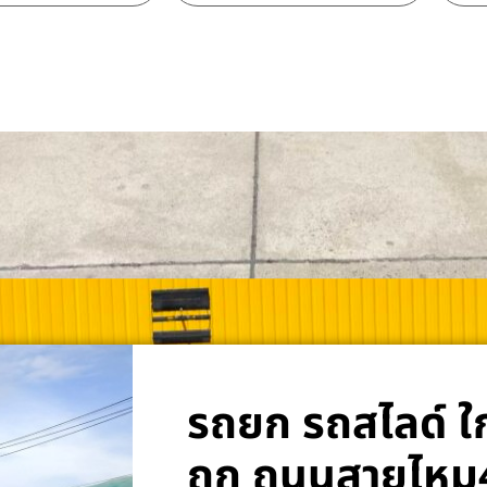
รถยก รถสไลด์ ใก
ถูก ถนนสายไหม