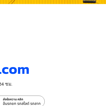
4.com
24 ชม.
ส่งข้อความ คลิก
อ้นรถยก รถสไลด์ รถลาก