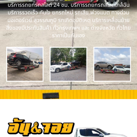
บริการรถยกรถสไลด์ 24 ชม. บริการรถยกรถสไลด์ใกล้ฉัน
บริการรวดเร็ว ทันใจ ยกรถใหม่ รถเสีย พ่วงแบต ทางด่วน
มอเตอร์เวย์ สุวรรณภูมิ รถเกิดอุบัติเหตุ บริการเคลื่อนย้าย
สิ่งของมีประกันสินค้า ทั่วกรุงเทพฯ และ ต่างจังหวัด ทั่วไทย
ราคาเป็นกันเอง