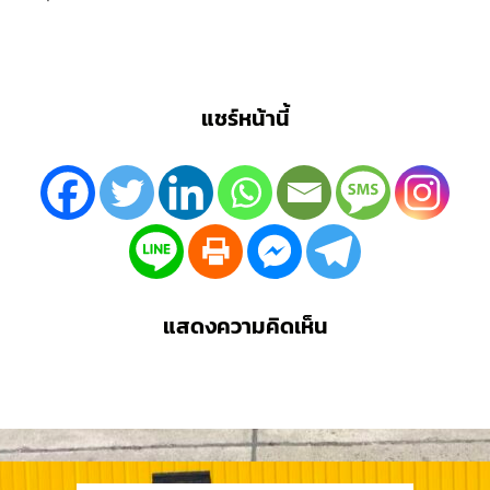
แชร์หน้านี้
แสดงความคิดเห็น