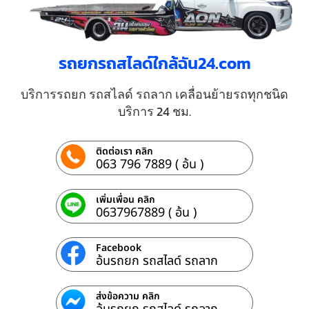
รถยกรถสไลด์ใกล้ฉัน24.com
บริการรถยก รถสไลด์ รถลาก เคลื่อนย้ายรถทุกชนิด
บริการ 24 ชม.
ติดต่อเรา คลิก
063 796 7889 ( อ้น )
เพิ่มเพื่อน คลิก
0637967889 ( อ้น )
Facebook
อ้นรถยก รถสไลด์ รถลาก
ส่งข้อความ คลิก