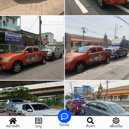
ติดต่อ
หน้าหลัก
เมนู
ค้นหา
เพิ่มเติม