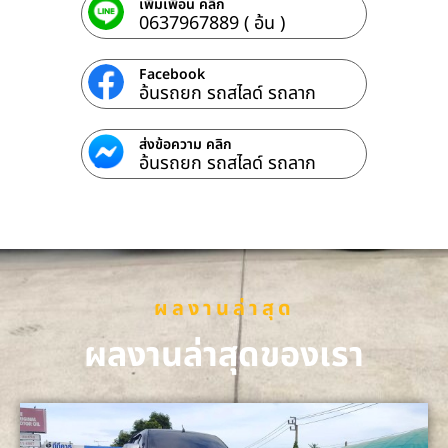
เพิ่มเพื่อน คลิก
0637967889 ( อ้น )
Facebook
อ้นรถยก รถสไลด์ รถลาก
ส่งข้อความ คลิก
อ้นรถยก รถสไลด์ รถลาก
ผลงานล่าสุด
ผลงานล่าสุดของเรา