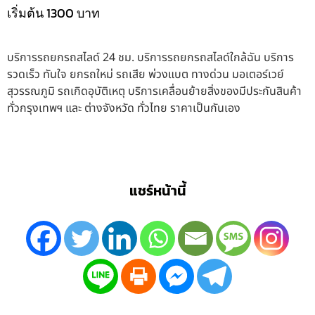
เริ่มต้น 1300 บาท
บริการรถยกรถสไลด์ 24 ชม. บริการรถยกรถสไลด์ใกล้ฉัน บริการ
รวดเร็ว ทันใจ ยกรถใหม่ รถเสีย พ่วงแบต ทางด่วน มอเตอร์เวย์
สุวรรณภูมิ รถเกิดอุบัติเหตุ บริการเคลื่อนย้ายสิ่งของมีประกันสินค้า
ทั่วกรุงเทพฯ และ ต่างจังหวัด ทั่วไทย ราคาเป็นกันเอง
แชร์หน้านี้