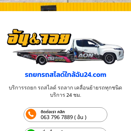
รถยกรถสไลด์ใกล้ฉัน24.com
บริการรถยก รถสไลด์ รถลาก เคลื่อนย้ายรถทุกชนิด
บริการ 24 ชม.
ติดต่อเรา คลิก
063 796 7889 ( อ้น )