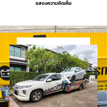
แสดงความคิดเห็น