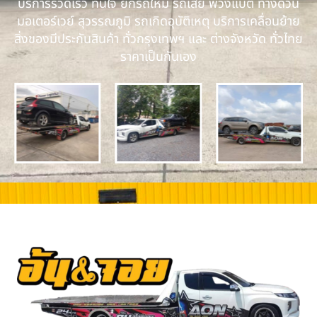
บริการรวดเร็ว ทันใจ ยกรถใหม่ รถเสีย พ่วงแบต ทางด่วน
มอเตอร์เวย์ สุวรรณภูมิ รถเกิดอุบัติเหตุ บริการเคลื่อนย้าย
สิ่งของมีประกันสินค้า ทั่วกรุงเทพฯ และ ต่างจังหวัด ทั่วไทย
ราคาเป็นกันเอง