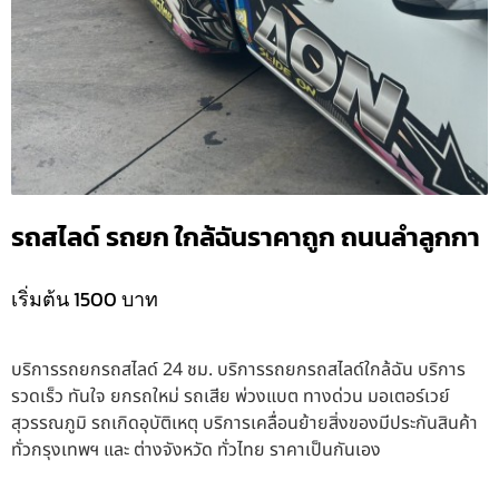
รถสไลด์ รถยก ใกล้ฉันราคาถูก ถนนลำลูกกา
เริ่มต้น 1500 บาท
บริการรถยกรถสไลด์ 24 ชม. บริการรถยกรถสไลด์ใกล้ฉัน บริการ
รวดเร็ว ทันใจ ยกรถใหม่ รถเสีย พ่วงแบต ทางด่วน มอเตอร์เวย์
สุวรรณภูมิ รถเกิดอุบัติเหตุ บริการเคลื่อนย้ายสิ่งของมีประกันสินค้า
ทั่วกรุงเทพฯ และ ต่างจังหวัด ทั่วไทย ราคาเป็นกันเอง