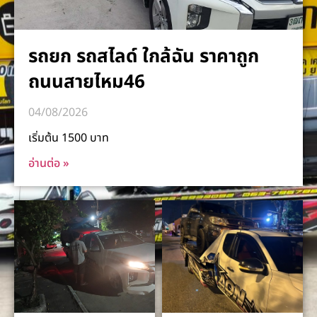
รถยก รถสไลด์ ใกล้ฉัน ราคาถูก
ถนนสายไหม46
04/08/2026
เริ่มต้น 1500 บาท
อ่านต่อ »