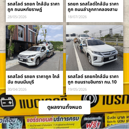
รถสไลด์ รถยก ใกล้ฉัน ราคา
รถยก รถสไลด์ใกล้ฉัน ราคา
ถูก ถนนหทัยราษฎ์
ถูก ถนนลำลูกกาคลองสาม
28/05/2026
18/07/2026
รถสไลด์ รถยก ราคาถูก ใกล้
รถสไลด์ รถยกใกล้ฉัน ราคา
ฉัน ถนนมีนบุรี
ถูก ถนนรามอินทรา กม.10
30/04/2026
19/05/2026
ดูผลงานทั้งหมด