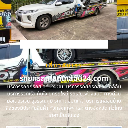
เกี่ยวกับเรา
รถยกรถสไลด์ใกล้ฉัน24.com
บริการรถยกรถสไลด์ 24 ชม. บริการรถยกรถสไลด์ใกล้ฉัน
บริการรวดเร็ว ทันใจ ยกรถใหม่ รถเสีย พ่วงแบต ทางด่วน
มอเตอร์เวย์ สุวรรณภูมิ รถเกิดอุบัติเหตุ บริการเคลื่อนย้าย
สิ่งของมีประกันสินค้า ทั่วกรุงเทพฯ และ ต่างจังหวัด ทั่วไทย
ราคาเป็นกันเอง