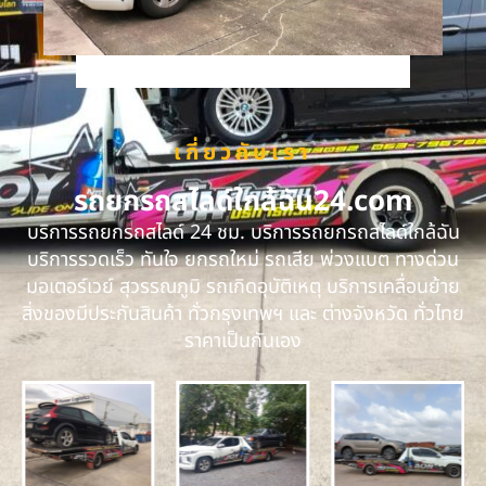
เกี่ยวกับเรา
รถยกรถสไลด์ใกล้ฉัน24.com
บริการรถยกรถสไลด์ 24 ชม. บริการรถยกรถสไลด์ใกล้ฉัน
บริการรวดเร็ว ทันใจ ยกรถใหม่ รถเสีย พ่วงแบต ทางด่วน
มอเตอร์เวย์ สุวรรณภูมิ รถเกิดอุบัติเหตุ บริการเคลื่อนย้าย
สิ่งของมีประกันสินค้า ทั่วกรุงเทพฯ และ ต่างจังหวัด ทั่วไทย
ราคาเป็นกันเอง