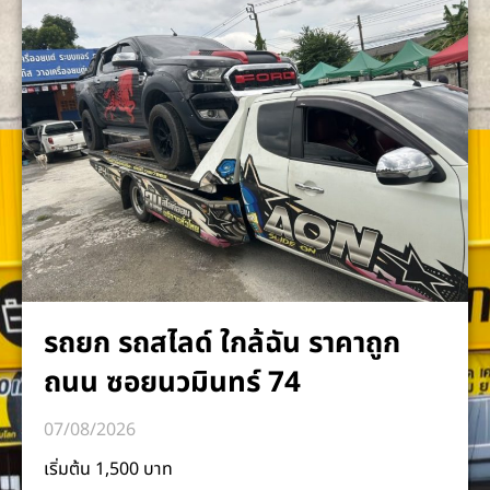
รถยก รถสไลด์ ใกล้ฉัน ราคาถูก
ถนน ซอยนวมินทร์ 74
07/08/2026
เริ่มต้น 1,500 บาท