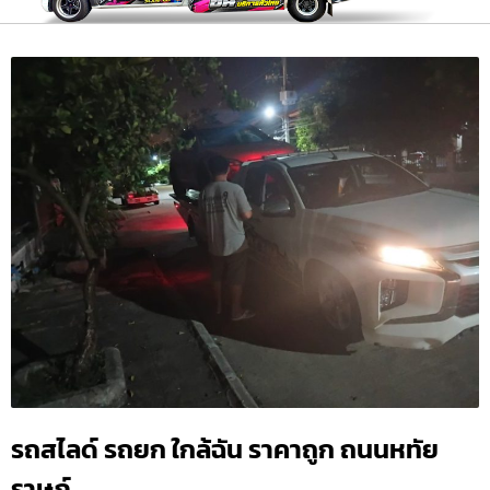
รถสไลด์ รถยก ใกล้ฉัน ราคาถูก ถนนหทัย
ราษฎ์