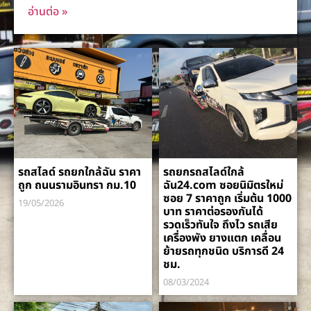
อ่านต่อ »
รถสไลด์ รถยกใกล้ฉัน ราคา
รถยกรถสไลด์ใกล้
ถูก ถนนรามอินทรา กม.10
ฉัน24.com ซอยนิมิตรใหม่
ซอย 7 ราคาถูก เริ่มต้น 1000
19/05/2026
บาท ราคาต่อรองกันได้
รวดเร็วทันใจ ถึงไว รถเสีย
เครื่องพัง ยางแตก เคลื่อน
ย้ายรถทุกชนิด บริการดี 24
ชม.
08/03/2024