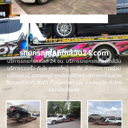
เกี่ยวกับเรา
รถยกรถสไลด์ใกล้ฉัน24.com
บริการรถยกรถสไลด์ 24 ชม. บริการรถยกรถสไลด์ใกล้ฉัน
บริการรวดเร็ว ทันใจ ยกรถใหม่ รถเสีย พ่วงแบต ทางด่วน
มอเตอร์เวย์ สุวรรณภูมิ รถเกิดอุบัติเหตุ บริการเคลื่อนย้าย
สิ่งของมีประกันสินค้า ทั่วกรุงเทพฯ และ ต่างจังหวัด ทั่วไทย
ราคาเป็นกันเอง