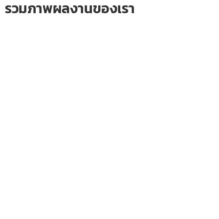
รวมภาพผลงานของเรา