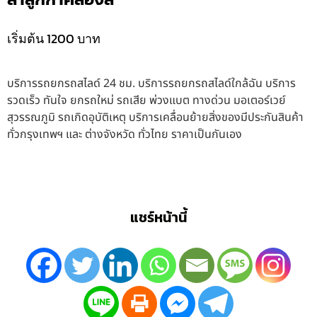
เริ่มต้น 1200 บาท
บริการรถยกรถสไลด์ 24 ชม. บริการรถยกรถสไลด์ใกล้ฉัน บริการ
รวดเร็ว ทันใจ ยกรถใหม่ รถเสีย พ่วงแบต ทางด่วน มอเตอร์เวย์
สุวรรณภูมิ รถเกิดอุบัติเหตุ บริการเคลื่อนย้ายสิ่งของมีประกันสินค้า
ทั่วกรุงเทพฯ และ ต่างจังหวัด ทั่วไทย ราคาเป็นกันเอง
แชร์หน้านี้