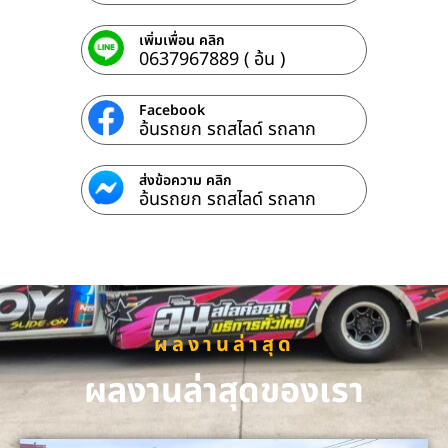
เพิ่มเพื่อน คลิก
0637967889 ( อ้น )
Facebook
อ้นรถยก รถสไลด์ รถลาก
ส่งข้อความ คลิก
อ้นรถยก รถสไลด์ รถลาก
ผลงานล่าสุด
ผลงานล่าสุดของเรา