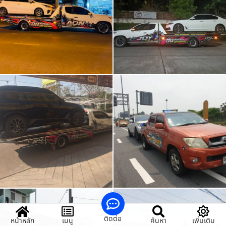
ติดต่อ
หน้าหลัก
เมนู
ค้นหา
เพิ่มเติม