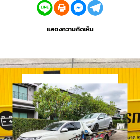
แสดงความคิดเห็น