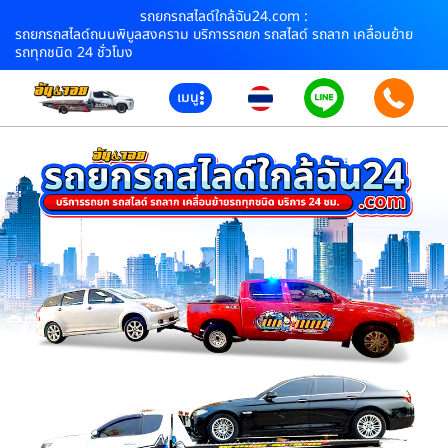
รถยกรถสไลด์ใกล้ฉัน24.com :
รถยกรถสไลด์ถนนพิบูลสงคราม บริการรถยก รถสไลด์ รถลาก เคลื่อนย้าย
รถทุกชนิด 24 ชั่วโมง
เมนู