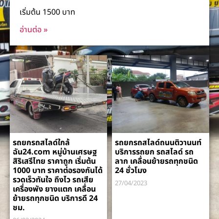
เริ่มต้น 1500 บาท
อ่านต่อ »
รถยกรถสไลด์ใกล้
รถยกรถสไลด์ถนนติวานนท์
ฉัน24.com หมู่บ้านเศรษฐ
บริการรถยก รถสไลด์ รถ
สิริเสรีไทย ราคาถูก เริ่มต้น
ลาก เคลื่อนย้ายรถทุกชนิด
1000 บาท ราคาต่อรองกันได้
24 ชั่วโมง
รวดเร็วทันใจ ถึงไว รถเสีย
27/04/2023
เครื่องพัง ยางแตก เคลื่อน
ย้ายรถทุกชนิด บริการดี 24
ชม.