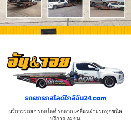
รถยกรถสไลด์ใกล้ฉัน24.com
บริการรถยก รถสไลด์ รถลาก เคลื่อนย้ายรถทุกชนิด
บริการ 24 ชม.