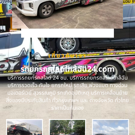
เกี่ยวกับเรา
รถยกรถสไลด์ใกล้ฉัน24.com
บริการรถยกรถสไลด์ 24 ชม. บริการรถยกรถสไลด์ใกล้ฉัน
บริการรวดเร็ว ทันใจ ยกรถใหม่ รถเสีย พ่วงแบต ทางด่วน
มอเตอร์เวย์ สุวรรณภูมิ รถเกิดอุบัติเหตุ บริการเคลื่อนย้าย
สิ่งของมีประกันสินค้า ทั่วกรุงเทพฯ และ ต่างจังหวัด ทั่วไทย
ราคาเป็นกันเอง