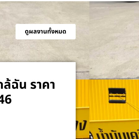
ดูผลงานทั้งหมด
ล้ฉัน ราคา
46