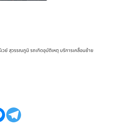
 สุวรรณภูมิ รถเกิดอุบัติเหตุ บริการเคลื่อนย้าย