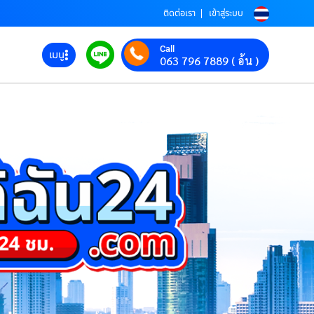
ติดต่อเรา
เข้าสู่ระบบ
Call
เมนู
063 796 7889 ( อ้น )