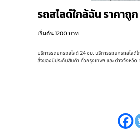
รถสไลด์ใกล้ฉัน ราคาถู
เริ่มต้น 1200 บาท
บริการรถยกรถสไลด์ 24 ชม. บริการรถยกรถสไลด์ใกล้ฉ
สิ่งของมีประกันสินค้า ทั่วกรุงเทพฯ และ ต่างจังหวัด