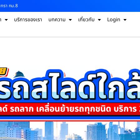
ินทรา กม.8
า
บริการของเรา
บทความ
เกี่ยวกับ
Login