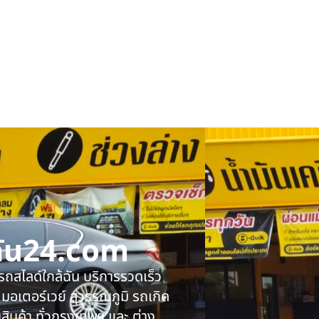
ฉัน24.com
สไลด์ใกล้ฉัน บริการรวดเร็ว
มอเตอร์เวย์ สุวรรณภูมิ รถเกิด
นสินค้า ทั่วกรุงเทพฯ และ ต่าง