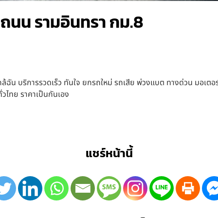
ก ถนน รามอินทรา กม.8
ัน บริการรวดเร็ว ทันใจ ยกรถใหม่ รถเสีย พ่วงแบต ทางด่วน มอเตอร์เวย์
 ทั่วไทย ราคาเป็นกันเอง
แชร์หน้านี้