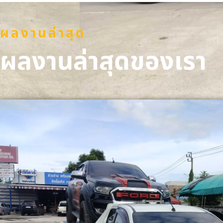
ผลงานล่าสุด
ผลงานล่าสุดของเรา