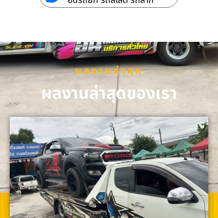
อ้นรถยก รถสไลด์ รถลาก
ผลงานล่าสุด
ผลงานล่าสุดของเรา