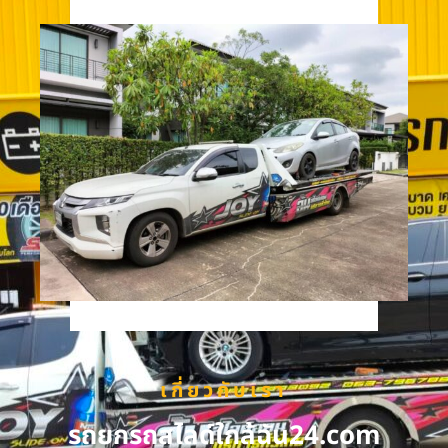
เกี่ยวกับเรา
รถยกรถสไลด์ใกล้ฉัน24.com