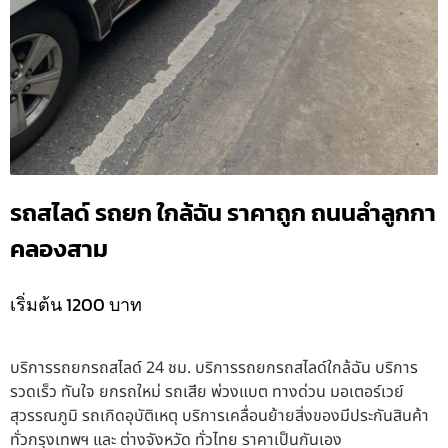
รถสไลด์ รถยก ใกล้ฉัน ราคาถูก ถนนลำลูกกา
คลองสาม
เริ่มต้น 1200 บาท
บริการรถยกรถสไลด์ 24 ชม. บริการรถยกรถสไลด์ใกล้ฉัน บริการ
รวดเร็ว ทันใจ ยกรถใหม่ รถเสีย พ่วงแบต ทางด่วน มอเตอร์เวย์
สุวรรณภูมิ รถเกิดอุบัติเหตุ บริการเคลื่อนย้ายสิ่งของมีประกันสินค้า
ทั่วกรุงเทพฯ และ ต่างจังหวัด ทั่วไทย ราคาเป็นกันเอง