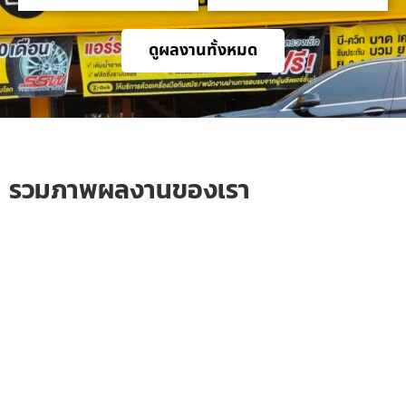
ดูผลงานทั้งหมด
รวมภาพผลงานของเรา