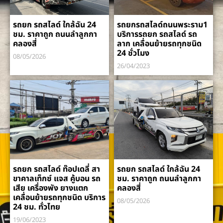
รถยก รถสไลด์ ใกล้ฉัน 24
รถยกรถสไลด์ถนนพระราม1
ชม. ราคาถูก ถนนลำลูกกา
บริการรถยก รถสไลด์ รถ
คลองสี่
ลาก เคลื่อนย้ายรถทุกชนิด
24 ชั่วโมง
08/05/2026
26/04/2023
รถยก รถสไลด์ ท๊อปเดลี่ สา
รถยก รถสไลด์ ใกล้ฉัน 24
ขาคาลเท็กซ์ แจส คู้บอน รถ
ชม. ราคาถูก ถนนลำลูกกา
เสีย เครื่องพัง ยางแตก
คลองสี่
เคลื่อนย้ายรถทุกชนิด บริการ
08/05/2026
24 ชม. ทั่วไทย
19/06/2023