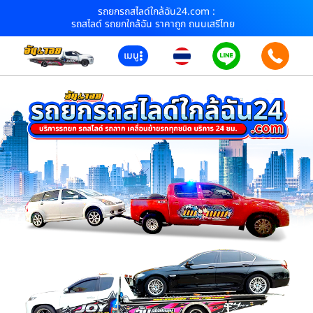
รถยกรถสไลด์ใกล้ฉัน24.com :
รถสไลด์ รถยกใกล้ฉัน ราคาถูก ถนนเสรีไทย
เมนู