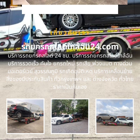
เกี่ยวกับเรา
รถยกรถสไลด์ใกล้ฉัน24.com
บริการรถยกรถสไลด์ 24 ชม. บริการรถยกรถสไลด์ใกล้ฉัน
บริการรวดเร็ว ทันใจ ยกรถใหม่ รถเสีย พ่วงแบต ทางด่วน
มอเตอร์เวย์ สุวรรณภูมิ รถเกิดอุบัติเหตุ บริการเคลื่อนย้าย
สิ่งของมีประกันสินค้า ทั่วกรุงเทพฯ และ ต่างจังหวัด ทั่วไทย
ราคาเป็นกันเอง