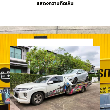
แสดงความคิดเห็น