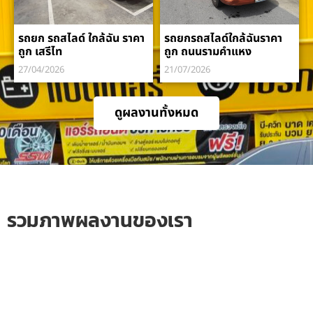
รถยก รถสไลด์ ใกล้ฉัน ราคา
รถยกรถสไลด์ใกล้ฉันราคา
ถูก เสรีไท
ถูก ถนนรามคำแหง
27/04/2026
21/07/2026
ดูผลงานทั้งหมด
รวมภาพผลงานของเรา