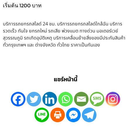
เริ่มต้น 1200 บาท
บริการรถยกรถสไลด์ 24 ชม. บริการรถยกรถสไลด์ใกล้ฉัน บริการ
รวดเร็ว ทันใจ ยกรถใหม่ รถเสีย พ่วงแบต ทางด่วน มอเตอร์เวย์
สุวรรณภูมิ รถเกิดอุบัติเหตุ บริการเคลื่อนย้ายสิ่งของมีประกันสินค้า
ทั่วกรุงเทพฯ และ ต่างจังหวัด ทั่วไทย ราคาเป็นกันเอง
แชร์หน้านี้