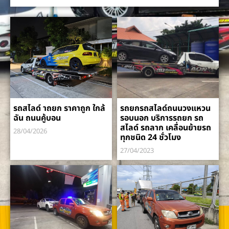
รถสไลด์ าถยก ราคาถูก ใกล้
รถยกรถสไลด์ถนนวงแหวน
ฉัน ถนนคู้บอน
รอบนอก บริการรถยก รถ
สไลด์ รถลาก เคลื่อนย้ายรถ
28/04/2026
ทุกชนิด 24 ชั่วโมง
27/04/2023