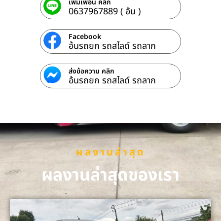
เพิ่มเพื่อน คลิก
0637967889 ( อ้น )
Facebook
อ้นรถยก รถสไลด์ รถลาก
ส่งข้อความ คลิก
อ้นรถยก รถสไลด์ รถลาก
ผลงานล่าสุด
ผลงานล่าสุดของเรา