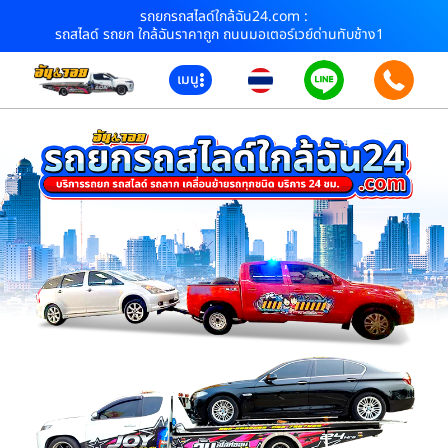
รถยกรถสไลด์ใกล้ฉัน24.com :
รถสไลด์ รถยก ใกล้ฉันราคาถูก ถนนมอเตอร์เวย์ด่านทับช้าง1
เมนู