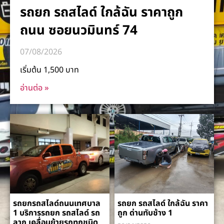
รถยก รถสไลด์ ใกล้ฉัน ราคาถูก
ถนน ซอยนวมินทร์ 74
07/08/2026
เริ่มต้น 1,500 บาท
อ่านต่อ »
รถยกรถสไลด์ถนนเทศบาล
รถยก รถสไลด์ ใกล้ฉัน ราคา
1 บริการรถยก รถสไลด์ รถ
ถูก ด่านทับช้าง 1
ลาก เคลื่อนย้ายรถทุกชนิด