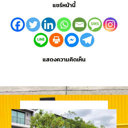
แชร์หน้านี้
แสดงความคิดเห็น