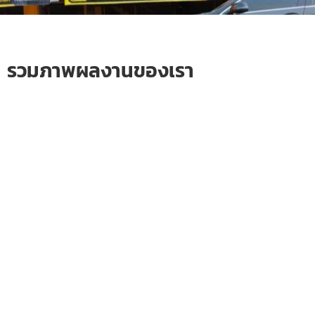
รวมภาพผลงานของเรา