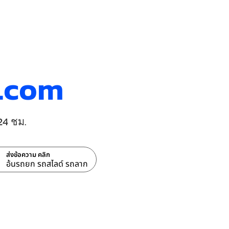
4.com
24 ชม.
ส่งข้อความ คลิก
อ้นรถยก รถสไลด์ รถลาก