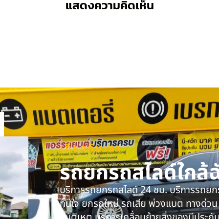
แสดงความคิดเห็น
เกี่ยวกับเรา
รถยกรถสไลด์ใกล้
บริการรถยกรถสไลด์ 24 ชม. บริการรถยกรถ
ทันใจ ยกรถใหม่ รถเสีย พ่วงแบต ทางด่วน 
อุบัติเหตุ บริการเคลื่อนย้ายสิ่งของมีประกั