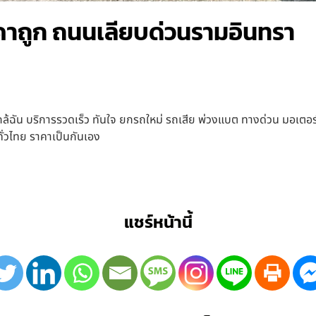
คาถูก ถนนเลียบด่วนรามอินทรา
ัน บริการรวดเร็ว ทันใจ ยกรถใหม่ รถเสีย พ่วงแบต ทางด่วน มอเตอร์เวย์
 ทั่วไทย ราคาเป็นกันเอง
แชร์หน้านี้