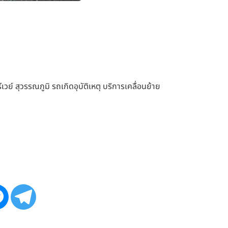
 สุวรรณภูมิ รถเกิดอุบัติเหตุ บริการเคลื่อนย้าย