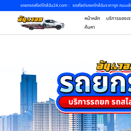
รถยกรถสไลด์ใกล้ฉัน24.com :
รถสไลด์รถยกใกล้ฉันราคาถูก ถนนเล
หน้าหลัก
บริการของเร
ค้นหา