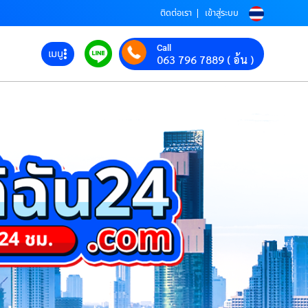
ติดต่อเรา
เข้าสู่ระบบ
Call
เมนู
063 796 7889 ( อ้น )