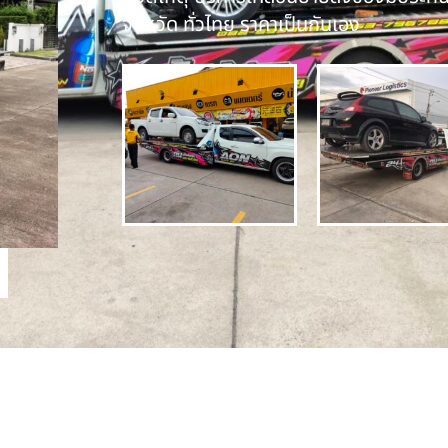
จังหวัด ทั่วไทย ราคาเป็นกันเอง