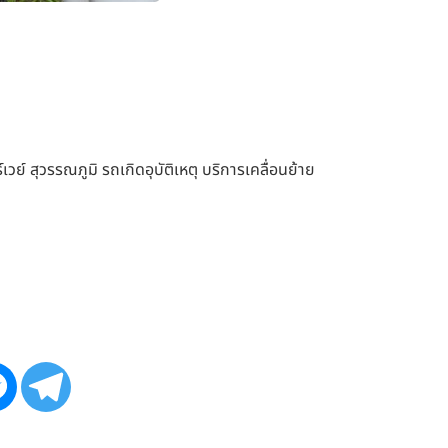
 สุวรรณภูมิ รถเกิดอุบัติเหตุ บริการเคลื่อนย้าย