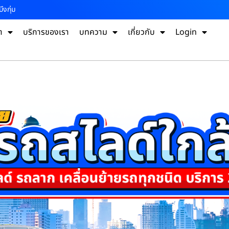
ึงกุ่ม
า
บริการของเรา
บทความ
เกี่ยวกับ
Login