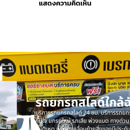
แสดงความคิดเห็น
เกี่ยวกับเรา
รถยกรถสไลด์ใกล้
บริการรถยกรถสไลด์ 24 ชม. บริการรถยกรถ
ทันใจ ยกรถใหม่ รถเสีย พ่วงแบต ทางด่วน 
อุบัติเหตุ บริการเคลื่อนย้ายสิ่งของมีประกั