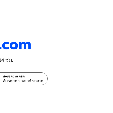
4.com
24 ชม.
ส่งข้อความ คลิก
อ้นรถยก รถสไลด์ รถลาก