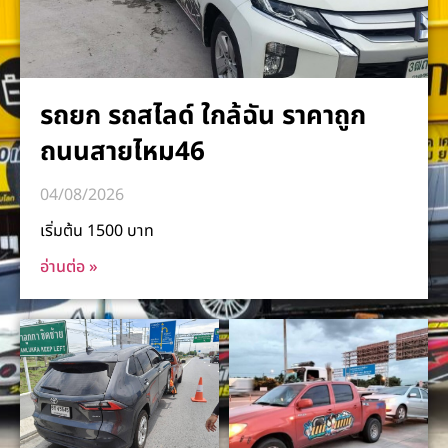
รถยก รถสไลด์ ใกล้ฉัน ราคาถูก
ถนนสายไหม46
04/08/2026
เริ่มต้น 1500 บาท
อ่านต่อ »