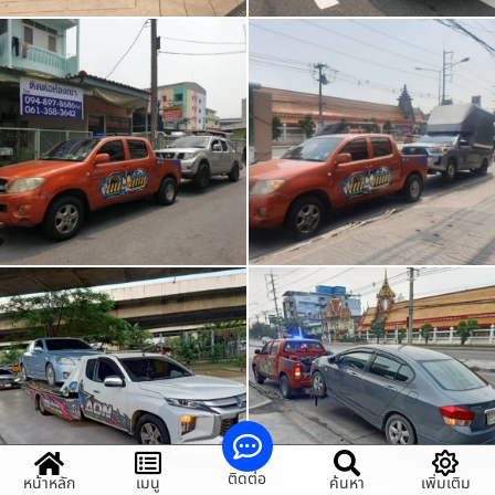
ติดต่อ
หน้าหลัก
เมนู
ค้นหา
เพิ่มเติม