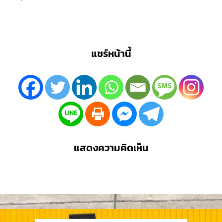
แชร์หน้านี้
แสดงความคิดเห็น