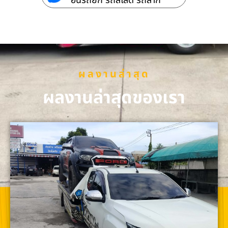
อ้นรถยก รถสไลด์ รถลาก
ผลงานล่าสุด
ผลงานล่าสุดของเรา