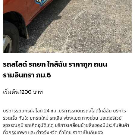
รถสไลด์ รถยก ใกล้ฉัน ราคาถูก ถนน
รามอินทรา กม.6
เริ่มต้น 1200 บาท
บริการรถยกรถสไลด์ 24 ชม. บริการรถยกรถสไลด์ใกล้ฉัน บริการ
รวดเร็ว ทันใจ ยกรถใหม่ รถเสีย พ่วงแบต ทางด่วน มอเตอร์เวย์
สุวรรณภูมิ รถเกิดอุบัติเหตุ บริการเคลื่อนย้ายสิ่งของมีประกันสินค้า
ทั่วกรุงเทพฯ และ ต่างจังหวัด ทั่วไทย ราคาเป็นกันเอง