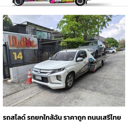
รถสไลด์ รถยกใกล้ฉัน ราคาถูก ถนนเสรีไทย