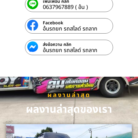
เพิ่มเพื่อน คลิก
0637967889 ( อ้น )
Facebook
อ้นรถยก รถสไลด์ รถลาก
ส่งข้อความ คลิก
อ้นรถยก รถสไลด์ รถลาก
ผลงานล่าสุด
ผลงานล่าสุดของเรา