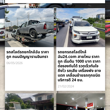
รถสไลด์รถยกใกล้ฉัน ราคา
รถยกรถสไลด์ใกล้
ถูก ถนนปัญญารามอินทรา
ฉัน24.com สายไหม ราคา
ถูก เริ่มต้น 1000 บาท ราคา
06/05/2026
ต่อรองกันได้ รวดเร็วทันใจ
ถึงไว รถเสีย เครื่องพัง ยาง
แตก เคลื่อนย้ายรถทุกชนิด
บริการดี 24 ชม.
21/02/2024