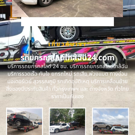
เกี่ยวกับเรา
รถยกรถสไลด์ใกล้ฉัน24.com
บริการรถยกรถสไลด์ 24 ชม. บริการรถยกรถสไลด์ใกล้ฉัน
บริการรวดเร็ว ทันใจ ยกรถใหม่ รถเสีย พ่วงแบต ทางด่วน
มอเตอร์เวย์ สุวรรณภูมิ รถเกิดอุบัติเหตุ บริการเคลื่อนย้าย
สิ่งของมีประกันสินค้า ทั่วกรุงเทพฯ และ ต่างจังหวัด ทั่วไทย
ราคาเป็นกันเอง