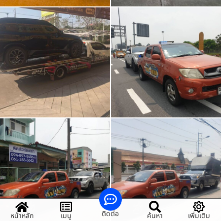
ติดต่อ
หน้าหลัก
เมนู
ค้นหา
เพิ่มเติม