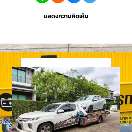
แสดงความคิดเห็น